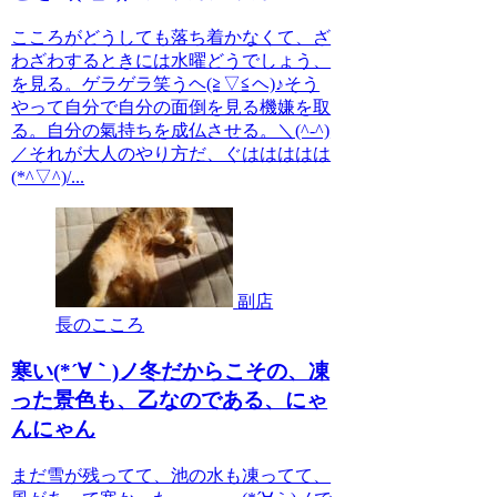
こころがどうしても落ち着かなくて、ざ
わざわするときには水曜どうでしょう、
を見る。ゲラゲラ笑うヘ(≧▽≦ヘ)♪そう
やって自分で自分の面倒を見る機嫌を取
る。自分の氣持ちを成仏させる。＼(^-^)
／それが大人のやり方だ、ぐははははは
(*^▽^)/...
副店
長のこころ
寒い(*´∀｀)ノ冬だからこその、凍
った景色も、乙なのである、にゃ
んにゃん
まだ雪が残ってて、池の水も凍ってて、