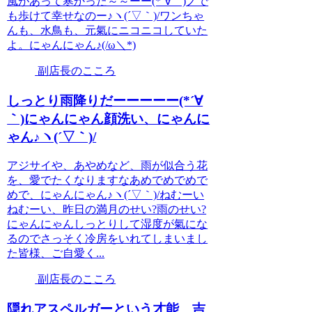
風があって寒かった～～ーー(*´∀｀)ノで
も歩けて幸せなのー♪ヽ(´▽｀)/ワンちゃ
んも、水鳥も、元氣にニコニコしていた
よ。にゃんにゃん♪(/ω＼*)
副店長のこころ
しっとり雨降りだーーーーー(*´∀
｀)にゃんにゃん顔洗い、にゃんに
ゃん♪ヽ(´▽｀)/
アジサイや、あやめなど、雨が似合う花
を、愛でたくなりますなあめでめでめで
めで、にゃんにゃん♪ヽ(´▽｀)/ねむーい
ねむーい、昨日の満月のせい?雨のせい?
にゃんにゃんしっとりして湿度が氣にな
るのでさっそく冷房をいれてしまいまし
た皆様、ご自愛く...
副店長のこころ
隠れアスペルガーという才能 吉