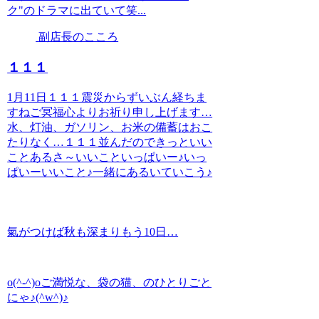
ク"のドラマに出ていて笑...
副店長のこころ
１１１
1月11日１１１震災からずいぶん経ちま
すねご冥福心よりお祈り申し上げます…
水、灯油、ガソリン、お米の備蓄はおこ
たりなく…１１１並んだのできっといい
ことあるさ～いいこといっぱいー♪いっ
ぱいーいいこと♪一緒にあるいていこう♪
氣がつけば秋も深まりもう10日…
o(^-^)oご満悦な、袋の猫、のひとりごと
にゃ♪(^w^)♪