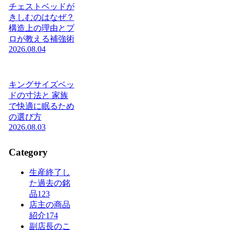
チェストベッドが
きしむのはなぜ？
構造上の理由とプ
ロが教える補強術
2026.08.04
キングサイズベッ
ドの寸法と 家族
で快適に眠るため
の選び方
2026.08.03
Category
生産終了し
た過去の銘
品
123
店主の商品
紹介
174
副店長のこ