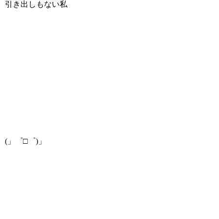
引き出しもない私
(」゜□゜)」