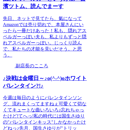
濱ツトム、読んでまーす
先日、ネットで見てたら、氣になって
Amazonでは売り切れで、本屋さんにい
ったら一冊だけあった！私も、隠れアス
ペルガーっぽい夫も、私よりもずっと隠
れアスペルガーっぽい。じっくり読ん
で、私たちの才能を見いだそう。と思
う。
副店長のこころ
♪決戦は金曜日～♪o(^-^)oホワイト
バレンタイン?!♪
今週は毎日のようにバレンタインソン
グ、流れまくってますねぇ可愛くて切な
くてキュートな曲いろいろ♪忘れちゃっ
たけど!てへっ!私の時代には国生さゆり
の"バレンタインキッス"しかなかったけ
どねっ♪先月、国生さゆりが"トリッ