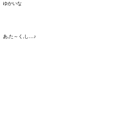
ゆかいな
あ,た～く,し…♪