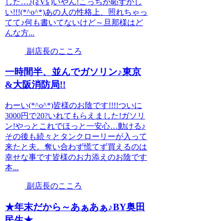
した…♪(≧∇≦)いやん!こっちが恥ずかし
い!!!(*^o^*)あの人の性格上、照れちゃっ
てて♪何も書いてないけど～旦那様はど
んな方...
副店長のこころ
一時間半、並んでガソリン♪東京
&大阪消防局!!
わーい(*^o^*)皆様のお陰です!!!!ついに
3000円で20?いれてもらえました!ガソリ
ン!やっとこれでほっと一安心…動ける♪
その後も続々とタンクローリーが入って
来たと夫。奪い合わず慌てず買えるのは
幸せな事です皆様のお力添えのお陰です
本...
副店長のこころ
★年末だから～あぁあぁ♪BY奥田
民生★