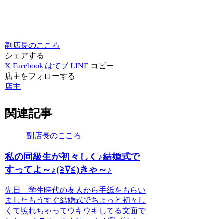
副店長のこころ
シェアする
X
Facebook
はてブ
LINE
コピー
店主をフォローする
店主
関連記事
副店長のこころ
私の同級生が初々しく♪結婚式で
すってよ～♪(≧∇≦)きゃ～♪
先日、学生時代の友人から手紙をもらい
ましたもうすぐ結婚式でちょっと初々し
くて照れちゃってウキウキしてる文面で