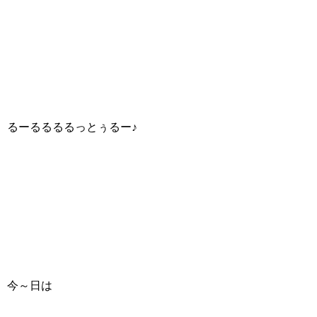
るーるるるるっとぅるー♪
今～日は