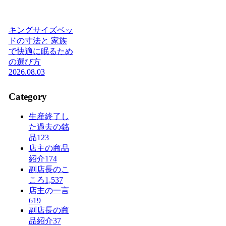
キングサイズベッ
ドの寸法と 家族
で快適に眠るため
の選び方
2026.08.03
Category
生産終了し
た過去の銘
品
123
店主の商品
紹介
174
副店長のこ
ころ
1,537
店主の一言
619
副店長の商
品紹介
37