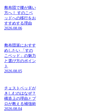
敷布団で腰が痛い
方へ！ すのこベ
ッドへの移行をお
すすめする理由
2026.08.06
敷布団派におすす
めしたい 「すの
こベッド」の魅力
と選び方のポイン
ト
2026.08.05
チェストベッドが
きしむのはなぜ？
構造上の理由とプ
ロが教える補強術
2026.08.04