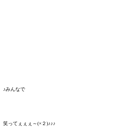
♪みんなで
笑ってぇぇぇ～(×２)♪♪♪