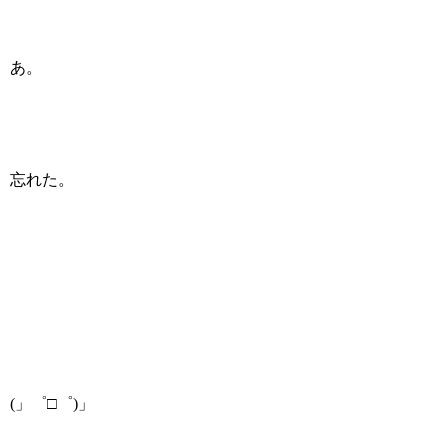
あ。
忘れた。
(」゜□゜)」