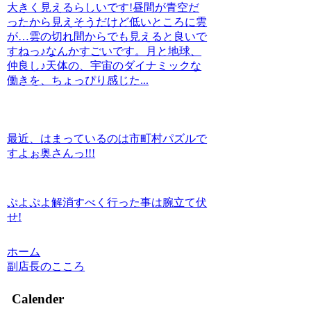
大きく見えるらしいです!昼間が青空だ
ったから見えそうだけど低いところに雲
が…雲の切れ間からでも見えると良いで
すねっ♪なんかすごいです。月と地球、
仲良し♪天体の、宇宙のダイナミックな
働きを、ちょっぴり感じた...
最近、はまっているのは市町村パズルで
すよぉ奥さんっ!!!
ぷよぷよ解消すべく行った事は腕立て伏
せ!
ホーム
副店長のこころ
Calender