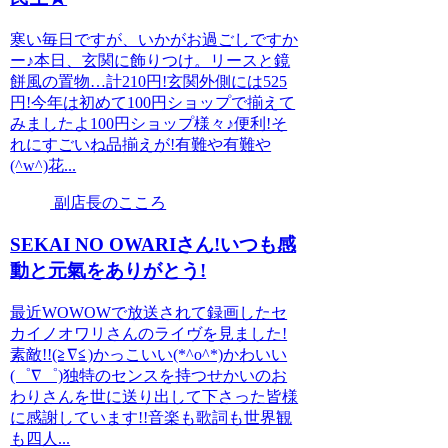
寒い毎日ですが、いかがお過ごしですか
ー♪本日、玄関に飾りつけ。リースと鏡
餅風の置物…計210円!玄関外側には525
円!今年は初めて100円ショップで揃えて
みましたよ100円ショップ様々♪便利!そ
れにすごいね品揃えが!有難や有難や
(^w^)花...
副店長のこころ
SEKAI NO OWARIさん!いつも感
動と元氣をありがとう!
最近WOWOWで放送されて録画したセ
カイノオワリさんのライヴを見ました!
素敵!!(≧∇≦)かっこいい(*^o^*)かわいい
(゜∇゜)独特のセンスを持つせかいのお
わりさんを世に送り出して下さった皆様
に感謝しています!!音楽も歌詞も世界観
も四人...