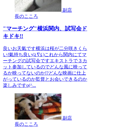
副店
長のこころ
"マーチング"横浜関内、試写会ド
キドキ!!
良いお天氣です横浜は桜が二分咲きくら
い!氣持ち良い(≧∇≦)これから関内にてマ
ーチングの試写会ですエキストラで３カ
ット参加しているのでどんな風に映って
るか映ってないのか!?どんな映画に仕上
がっているのか監督とお会いできるのか
楽しみですo(^...
副店
長のこころ