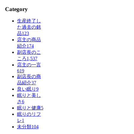
Category
生産終了し
た過去の銘
品
123
店主の商品
紹介
174
副店長のこ
ころ
1,537
店主の一言
619
副店長の商
品紹介
37
良い眠り
9
眠りと美し
さ
6
眠りと健康
5
眠りのリフ
レ
1
未分類
104