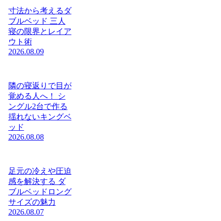
寸法から考えるダ
ブルベッド 三人
寝の限界とレイア
ウト術
2026.08.09
隣の寝返りで目が
覚める人へ！ シ
ングル2台で作る
揺れないキングベ
ッド
2026.08.08
足元の冷えや圧迫
感を解決する ダ
ブルベッドロング
サイズの魅力
2026.08.07