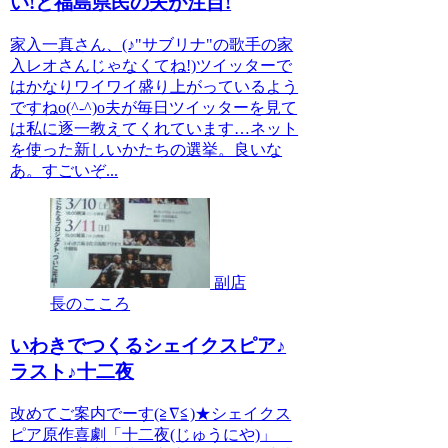
い!と福島県民の夫が注目!
家入一真さん、(♪"サブリナ"の歌手の家
入レオさんじゃなくてね!)ツイッターで
はかなりワイワイ盛り上がっているよう
ですねo(^-^)o夫が毎日ツイッターを見て
は私に逐一教えてくれています…ネット
を使った新しいかたちの選挙。良いな
あ。すごいぞ...
副店
長のこころ
いわきでつくるシェイクスピア♪
ラスト♪十二夜
改めてご案内でーす(≧∇≦)★シェイクス
ピア原作喜劇「十二夜(じゅうにや)」