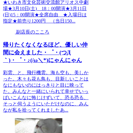
★いわき市文化芸術交流館アリオス中劇
場★3月10日(土) 18：00開演★3月11日
(日)15：00開演★全席自由 ★入場日は
指定★前売り1200円 （当日150...
副店長のこころ
帰りたくなくなるほど、優しい仲
間に会えました・゜・(つД
｀)・゜・♪(/ω＼*)にゃんにゃん
彩雲、と、飛行機雲。海も空も、美しか
った。木々も花も鳥も、目新しいことは
なにもないのにはっきりと目に映って
た。みんなと一緒にいられて幸せでいっ
ぱいこんなに怖じけずいて、恐る恐る、
そっと伺うようにいただけなのに、みん
なが私を拾ってくれましたあ...