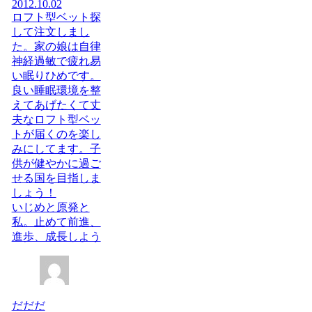
2012.10.02
ロフト型ベット探
して注文しまし
た。家の娘は自律
神経過敏で疲れ易
い眠りひめです。
良い睡眠環境を整
えてあげたくて丈
夫なロフト型ベッ
トが届くのを楽し
みにしてます。子
供が健やかに過ご
せる国を目指しま
しょう！
いじめと原発と
私。止めて前進、
進歩、成長しよう
だだだ