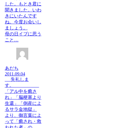
した。もとき君に
聞きました。いわ
きにいたんです
ね。今度お会いし
ましょう。
母の日イブに思う
こと…
あだち
2011.09.04
失礼しま
す。
「アル中を癒さ
れ」「脳梗塞より
生還」「倒産によ
るサラ金地獄」
より、御言葉によ
って「癒され・救
われた者」の