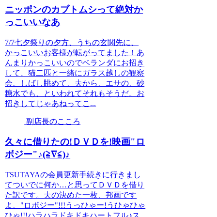
ニッポンのカブトムシって絶対か
っこいいなあ
7/7七夕祭りの夕方、うちの玄関先に、
かっこいいお客様が転がってました！あ
んまりかっこいいのでベランダにお招き
して、猫二匹と一緒にガラス越しの観察
会。しばし眺めて、夫から、エサの、砂
糖水でも、といわれてそれもそうだ。お
招きしてじゃあねってこ...
副店長のこころ
久々に借りたの!ＤＶＤを!映画"ロ
ボジー"♪(≧∇≦)♪
TSUTAYAの会員更新手続きに行きまし
てついでに何か…と思ってＤＶＤを借り
た訳です。夫の決めた一枚、邦画です
よ、"ロボジー"!!!うっひゃー!うひゃひゃ
ひゃ!!!ハラハラドキドキハートフル♪ス