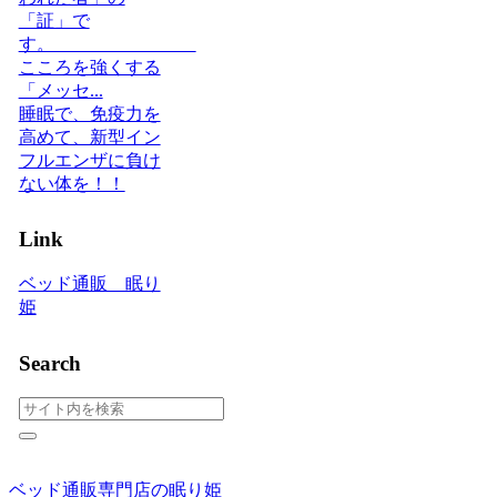
「証」で
す。
こころを強くする
「メッセ...
睡眠で、免疫力を
高めて、新型イン
フルエンザに負け
ない体を！！
Link
ベッド通販 眠り
姫
Search
ベッド通販専門店の眠り姫