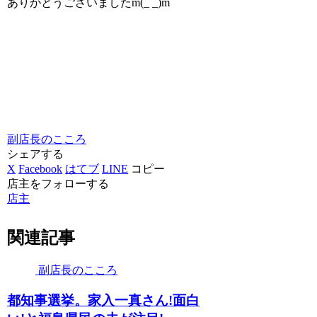
ありがとうございましたm(_ _)m
副店長のこころ
シェアする
X
Facebook
はてブ
LINE
コピー
店主をフォローする
店主
関連記事
副店長のこころ
都知事選挙。家入一真さん!面白