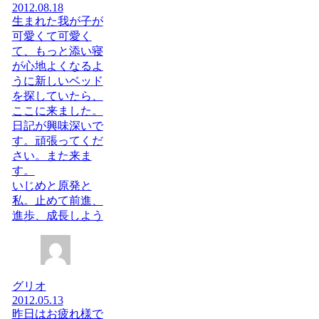
2012.08.18
生まれた我が子が
可愛くて可愛く
て、もっと添い寝
が心地よくなるよ
うに新しいベッド
を探していたら、
ここに来ました。
日記が興味深いで
す。頑張ってくだ
さい。また来ま
す。
いじめと原発と
私。止めて前進、
進歩、成長しよう
グリオ
2012.05.13
昨日はお疲れ様で