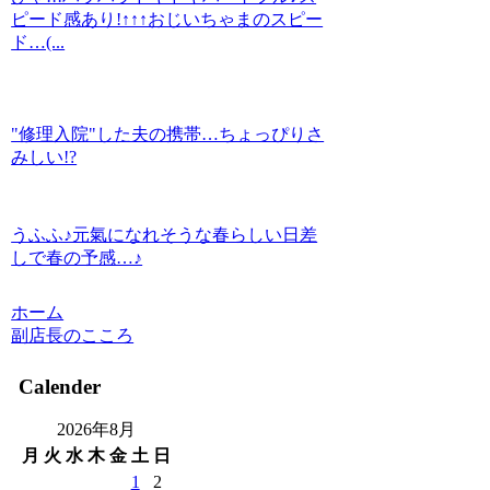
ピード感あり!↑↑↑おじいちゃまのスピー
ド…(...
"修理入院"した夫の携帯…ちょっぴりさ
みしい!?
うふふ♪元氣になれそうな春らしい日差
しで春の予感…♪
ホーム
副店長のこころ
Calender
2026年8月
月
火
水
木
金
土
日
1
2