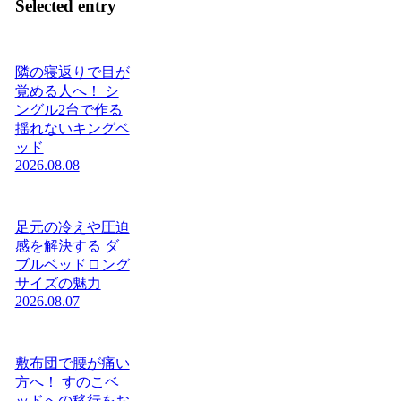
Selected entry
隣の寝返りで目が
覚める人へ！ シ
ングル2台で作る
揺れないキングベ
ッド
2026.08.08
足元の冷えや圧迫
感を解決する ダ
ブルベッドロング
サイズの魅力
2026.08.07
敷布団で腰が痛い
方へ！ すのこベ
ッドへの移行をお