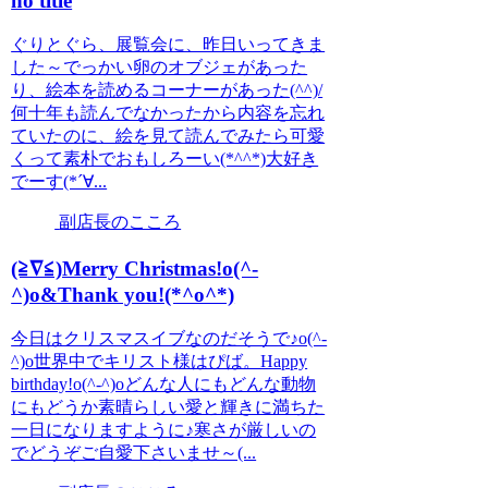
no title
ぐりとぐら、展覧会に、昨日いってきま
した～でっかい卵のオブジェがあった
り、絵本を読めるコーナーがあった(^^)/
何十年も読んでなかったから内容を忘れ
ていたのに、絵を見て読んでみたら可愛
くって素朴でおもしろーい(*^^*)大好き
でーす(*´∀...
副店長のこころ
(≧∇≦)Merry Christmas!o(^-
^)o&Thank you!(*^o^*)
今日はクリスマスイブなのだそうで♪o(^-
^)o世界中でキリスト様はぴば。Happy
birthday!o(^-^)oどんな人にもどんな動物
にもどうか素晴らしい愛と輝きに満ちた
一日になりますように♪寒さが厳しいの
でどうぞご自愛下さいませ～(...