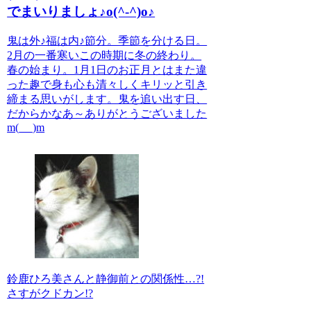
でまいりましょ♪o(^-^)o♪
鬼は外♪福は内♪節分。季節を分ける日。
2月の一番寒いこの時期に冬の終わり。
春の始まり。1月1日のお正月とはまた違
った趣で身も心も清々しくキリッと引き
締まる思いがします。鬼を追い出す日、
だからかなあ～ありがとうございました
m(_ _)m
鈴鹿ひろ美さんと静御前との関係性…?!
さすがクドカン!?