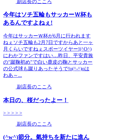
副店長のこころ
今年はソチ五輪もサッカーＷ杯も
あるんですよねぇ!
今年はサッカーＷ杯が6月に行われます
ねぇソチ五輪も2月7日ですからあと一ヶ
月くらいですねぇスポーツイヤー!(^O^)
にわかファンですはい…昨日、平安貴族
の"蹴鞠初め"で白い鹿皮の鞠とサッカー
の公式球も蹴りあったそうで!o(^-^)oは
わあ～...
副店長のこころ
本日の、桜だったよー！
> > > > >
副店長のこころ
(^w^)節分。氣持ちを新たに進ん