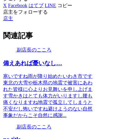
X
Facebook
はてブ
LINE
コピー
店主をフォローする
店主
関連記事
副店長のこころ
備えあれば憂いなし…
寒いですね雨が降り始めたいわき市です
東北の大雪や栃木県の地震で被害にあわ
れた皆様に心よりお見舞いを申し上げま
す雪かきはとても体力がいりますし腰も
痛くなりますね地震で孤立してしまうと
不安だし怖いですね避けようのない自然
事象だからこそ自然に感謝...
副店長のこころ