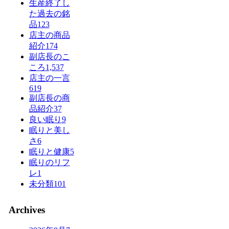
生産終了し
た過去の銘
品
123
店主の商品
紹介
174
副店長のこ
ころ
1,537
店主の一言
619
副店長の商
品紹介
37
良い眠り
9
眠りと美し
さ
6
眠りと健康
5
眠りのリフ
レ
1
未分類
101
Archives