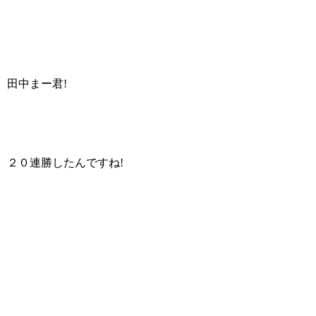
田中まー君!
２０連勝したんですね!