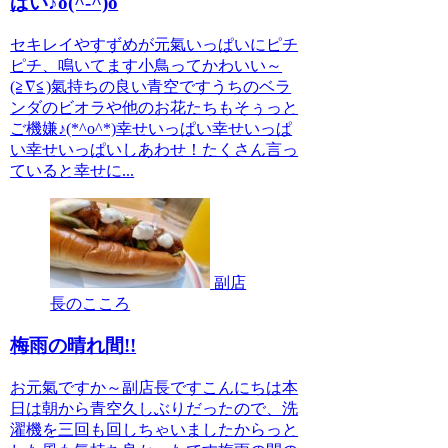
ぱい♪o(^-^)o
セキレイやすずめが元氣いっぱいにピチ
ピチ、鳴いてます小鳥ってかわいい～
(≧∇≦)氣持ちの良い青空ですうちのベラ
ンダのビオラや他のお花たちもそぅっと
ご機嫌♪(*^o^*)幸せいっぱい幸せいっぱ
い幸せいっぱいしあわせ！たくさん言っ
ていると幸せに...
副店
長のこころ
梅雨の晴れ間!!
お元氣ですか～副店長ですこんにちは本
日は朝から青空久しぶりだったので、洗
濯機を三回も回しちゃいましたからっと