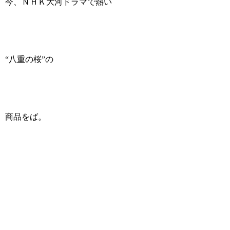
今、ＮＨＫ大河ドラマで熱い
“八重の桜”の
商品をば。