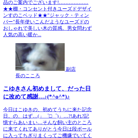
品のご案内でございます!………………
★★棚・コンセント付きユーズドデザイ
ンすのこベッド★★"ジャック・ティン
バー"長年使いこんだようなユーズドの
おしゃれで美しい木の質感。男女問わず
人気の高い暖か...
副店
長のこころ
こゆきさん初めまして、だった日
に改めて感謝…♪(*^o^*)♪
今日はこゆきの、初めてうちに来た記念
日。の、はず…(」゜□゜)」…?!あれ?記
憶すらあいまい…そんな飼い主のところ
に来てくれてありがとう今日は段ボール
に入ってちぎりまくってご機嫌でいてく