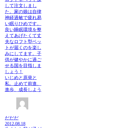
して注文しまし
た。家の娘は自律
神経過敏で疲れ易
い眠りひめです。
良い睡眠環境を整
えてあげたくて丈
夫なロフト型ベッ
トが届くのを楽し
みにしてます。子
供が健やかに過ご
せる国を目指しま
しょう！
いじめと原発と
私。止めて前進、
進歩、成長しよう
だだだ
2012.08.18