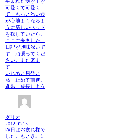
生まれた我が子が
可愛くて可愛く
て、もっと添い寝
が心地よくなるよ
うに新しいベッド
を探していたら、
ここに来ました。
日記が興味深いで
す。頑張ってくだ
さい。また来ま
す。
いじめと原発と
私。止めて前進、
進歩、成長しよう
グリオ
2012.05.13
昨日はお疲れ様で
した。もとき君に