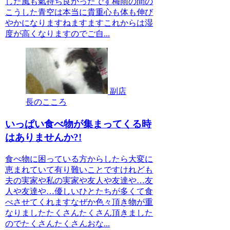
した風も氣持ち良かったです梅雨の間の
こうした青空は本当に貴重心も体も伸び
やかになりますねますますこれからは湿
度が高くなりますのでご自...
副店
長のこころ
いっぱい食べ物が集まってくる時
はありませんか?!
食べ物に困っている方からしたら大変に
恵まれていて有り難いことですけれども
夫の実家や私の実家や友人や友達や…友
人や友達や…優しいひとたちが多くて食
べさせてくれますなぜか色々頂き物が重
なりましたたくさんたくさん頂きました
のでたくさんたくさんおな...