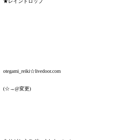
★レインドロップ
otegami_reiki☆livedoor.com
(☆→@変更)