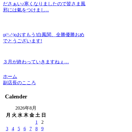
ださぁい♪寒くなりましたので皆さま風
邪には氣をつけまし...
o(^-^)oおすもう!白鳳関、全勝優勝おめ
でとうございます!
３月が終わっていきますねぇ…
ホーム
副店長のこころ
Calender
2026年8月
月
火
水
木
金
土
日
1
2
3
4
5
6
7
8
9