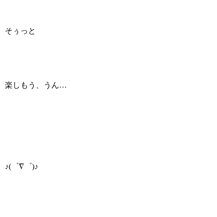
そぅっと
楽しもう、うん…
♪(゜∇゜)♪