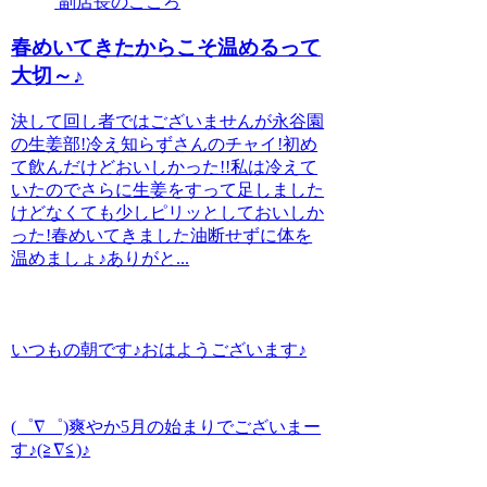
副店長のこころ
春めいてきたからこそ温めるって
大切～♪
決して回し者ではございませんが永谷園
の生姜部!冷え知らずさんのチャイ!初め
て飲んだけどおいしかった!!私は冷えて
いたのでさらに生姜をすって足しました
けどなくても少しピリッとしておいしか
った!春めいてきました油断せずに体を
温めましょ♪ありがと...
いつもの朝です♪おはようございます♪
(゜∇゜)爽やか5月の始まりでございまー
す♪(≧∇≦)♪