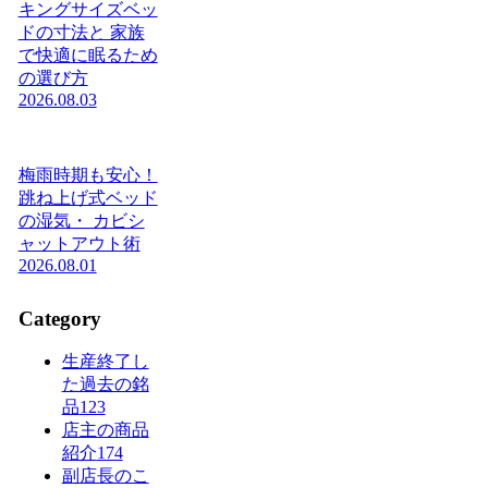
キングサイズベッ
ドの寸法と 家族
で快適に眠るため
の選び方
2026.08.03
梅雨時期も安心！
跳ね上げ式ベッド
の湿気・ カビシ
ャットアウト術
2026.08.01
Category
生産終了し
た過去の銘
品
123
店主の商品
紹介
174
副店長のこ