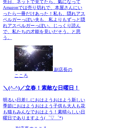
先日、ネットで見てたら、氣になって
Amazonでは売り切れで、本屋さんにい
ったら一冊だけあった！私も、隠れアス
ペルガーっぽい夫も、私よりもずっと隠
れアスペルガーっぽい。じっくり読ん
で、私たちの才能を見いだそう。と思
う。
副店長の
こころ
＼(^-^)／立春！素敵な日曜日！
明るい日差しにおはようおはよう新しい
季節におはようおはよう子供も大人も花
も猫もみんなでおはよう！素晴らしい日
曜日でありますよう(゜▽゜*)