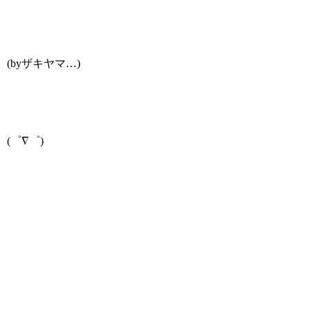
(byザキヤマ…)
(゜∇゜)