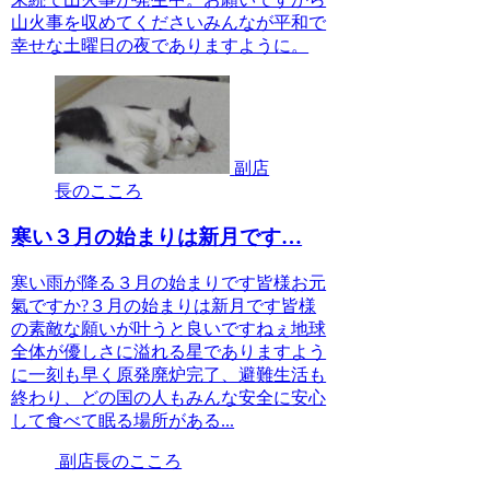
山火事を収めてくださいみんなが平和で
幸せな土曜日の夜でありますように。
副店
長のこころ
寒い３月の始まりは新月です…
寒い雨が降る３月の始まりです皆様お元
氣ですか?３月の始まりは新月です皆様
の素敵な願いが叶うと良いですねぇ地球
全体が優しさに溢れる星でありますよう
に一刻も早く原発廃炉完了、避難生活も
終わり、どの国の人もみんな安全に安心
して食べて眠る場所がある...
副店長のこころ