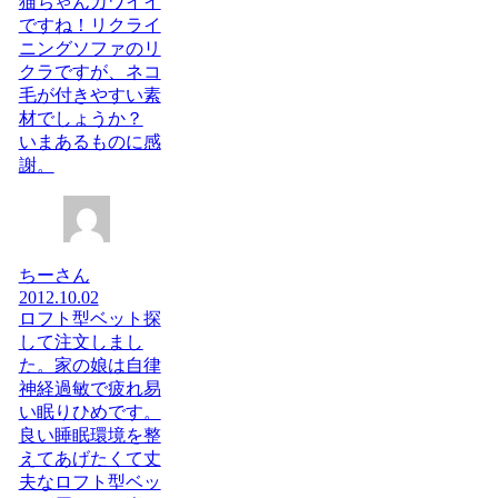
猫ちゃんカワイイ
ですね！リクライ
ニングソファのリ
クラですが、ネコ
毛が付きやすい素
材でしょうか？
いまあるものに感
謝。
ちーさん
2012.10.02
ロフト型ベット探
して注文しまし
た。家の娘は自律
神経過敏で疲れ易
い眠りひめです。
良い睡眠環境を整
えてあげたくて丈
夫なロフト型ベッ