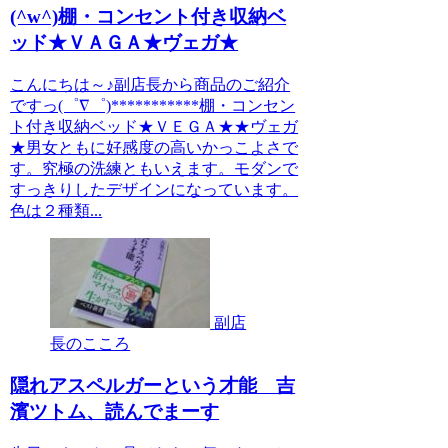
(^w^)棚・コンセント付き収納ベ
ッド★ＶＡＧＡ★ヴェガ★
こんにちは～♪副店長から商品のご紹介
ですっ(゜∇゜)***********棚・コンセン
ト付き収納ベッド★ＶＥＧＡ★★ヴェガ
★男女ともに好感度の高いかっこよさで
す。究極の洗練ともいえます。モダンで
すっきりしたデザインになっています。
色は２種類...
副店
長のこころ
隠れアスペルガーという才能 吉
濱ツトム、読んでまーす