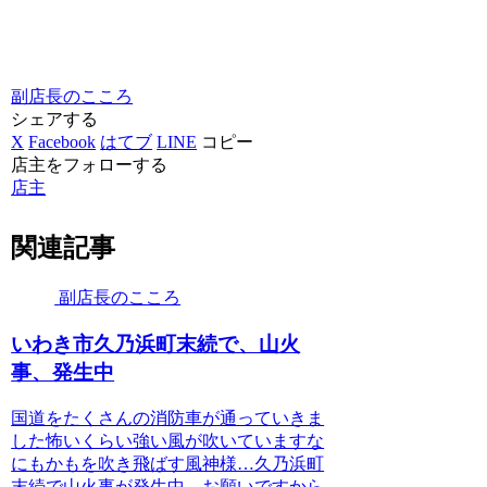
副店長のこころ
シェアする
X
Facebook
はてブ
LINE
コピー
店主をフォローする
店主
関連記事
副店長のこころ
いわき市久乃浜町末続で、山火
事、発生中
国道をたくさんの消防車が通っていきま
した怖いくらい強い風が吹いていますな
にもかもを吹き飛ばす風神様…久乃浜町
末続で山火事が発生中。お願いですから