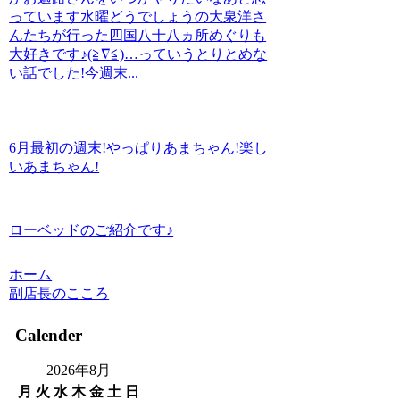
っています水曜どうでしょうの大泉洋さ
んたちが行った四国八十八ヵ所めぐりも
大好きです♪(≧∇≦)…っていうとりとめな
い話でした!今週末...
6月最初の週末!やっぱりあまちゃん!楽し
いあまちゃん!
ローベッドのご紹介です♪
ホーム
副店長のこころ
Calender
2026年8月
月
火
水
木
金
土
日