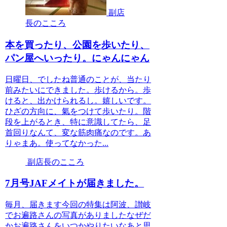
副店
長のこころ
本を買ったり、公園を歩いたり、
パン屋へいったり。にゃんにゃん
日曜日、でしたね普通のことが、当たり
前みたいにできました。歩けるから。歩
けると、出かけられるし。嬉しいです。
ひざの方向に、氣をつけて歩いたり。階
段を上がるとき、特に意識してたら、足
首回りなんて、変な筋肉痛なのです。あ
りゃまあ。使ってなかった...
副店長のこころ
7月号JAFメイトが届きました。
毎月、届きます今回の特集は阿波、讃岐
でお遍路さんの写真がありましたなぜだ
かお遍路さんをいつかやりたいなあと思