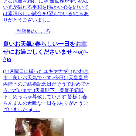
アな試合を頼む!にゃ!全世界が争いのな
い光が溢れる平和を!温かい心を!ひいて
は素晴らしい試合を!望んでいる!にゃあ
りがとうございまし...
副店長のこころ
良いお天氣♪春らしい一日をお幸
せにお過ごしくださいませ～o(^-
^)o
(↑↑月曜日に撮ったユキヤナギ↑↑)いわき
市、良いお天氣で～す♪今日は天皇皇后
両陛下のご結婚記念日だそうでおめでと
うございます!!天皇陛下、美智子妃殿
下、めっちゃ尊敬しています!皆様も春
らんまんの素敵な一日を♪ありがとうご
ざいましたm(_ ...