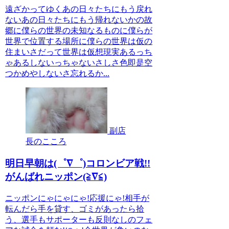
遠ざかってゆくあの日々たちにもう戻れ
ないあの日々たちにもう帰れないかの故
郷に僕らの世界の未知なるものに僕らが
世界で位置する場所に僕らの世界は仮の
住まいさだって世界は仮想現実あるっち
ゃあるしないっちゃないさしさ色即是空
つかめやしないさ忘れるか...
副店
長のこころ
明日早朝は(゜∇゜)コロンビア戦!!
がんばれニッポン(≧∇≦)
ニッポンにゃにゃにゃ!応援にゃ!相手が
転んだら手を貸す、ゴミがあったら拾
う、選手もサポーターも反則なしのフェ