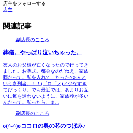
店主をフォローする
店主
関連記事
副店長のこころ
葬儀。やっぱり泣いちゃった。
友人のお父様が亡くなったので行ってき
ました。お葬式。都会なのだねえ、家族
葬だって。私を入れて、たったの8人と
いう参列者。！！(゜ロ゜ノ)ノ少なすぎ
てびっくり。でも最近では、あまりお互
いに氣を遣わないように、家族葬が多い
んだって。私ったら、ま...
副店長のこころ
o(^-^)oココロの奥の芯のつぼみ♪