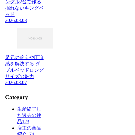
ングル2台で作る
揺れないキングベ
ッド
2026.08.08
足元の冷えや圧迫
感を解決する ダ
ブルベッドロング
サイズの魅力
2026.08.07
Category
生産終了し
た過去の銘
品
123
店主の商品
紹介
174