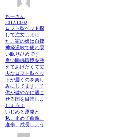
ちーさん
2012.10.02
ロフト型ベット探
して注文しまし
た。家の娘は自律
神経過敏で疲れ易
い眠りひめです。
良い睡眠環境を整
えてあげたくて丈
夫なロフト型ベッ
トが届くのを楽し
みにしてます。子
供が健やかに過ご
せる国を目指しま
しょう！
いじめと原発と
私。止めて前進、
進歩、成長しよう