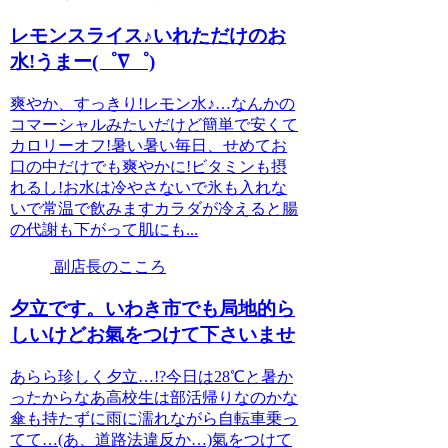
レモンスライス♪いれただけのお
水!うまー(゜∇゜)
爽やか、すっきり!レモン水♪…なんかの
コマーシャルみたいだけど簡単で安くて
カロリーオフ!暑い暑い毎日、せめてお
口の中だけでも爽やかに!ビタミンも摂
れるし!お水は冷やさないで氷も入れな
いで常温で飲みますカラダが冷えると腸
の代謝も下がって肌にも...
副店長のこころ
夕立です。いわき市でも局地的ら
しいけどお氣をつけて下さいませ
あらら珍しく夕立…!?今日は28℃と暑か
ったからなあ高校生は部活帰りなのかな
傘も持たずに雨に濡れながら自転車乗っ
てて…(あ、道路法違反か…)氣をつけて