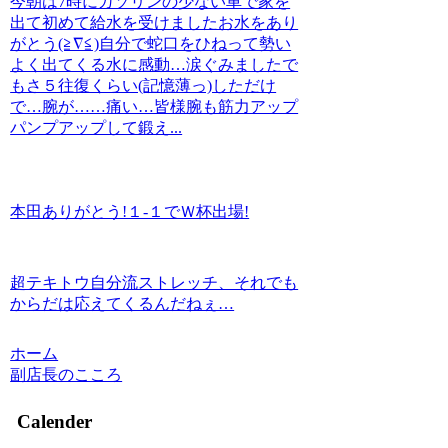
今朝は7時にガソリンの少ない車で家を
出て初めて給水を受けましたお水をあり
がとう(≧∇≦)自分で蛇口をひねって勢い
よく出てくる水に感動…涙ぐみましたで
もさ５往復くらい(記憶薄っ)しただけ
で…腕が……痛い…皆様腕も筋力アップ
パンプアップして鍛え...
本田ありがとう!１-１でＷ杯出場!
超テキトウ自分流ストレッチ、それでも
からだは応えてくるんだねぇ…
ホーム
副店長のこころ
Calender