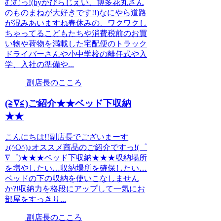
むむっ!(byかびらじえい、博多花丸さん
のものまねが大好きです!!)なにやら道路
が混みあいますね春休みの、ワクワクし
ちゃってるこどもたちや消費税前のお買
い物や荷物を満載した宅配便のトラック
ドライバーさんや小中学校の離任式や入
学、入社の準備や...
副店長のこころ
(≧∇≦)ご紹介★★ベッド下収納
★★
こんにちは!!副店長でございまーす
♪(^O^)♪オススメ商品のご紹介ですっ!(゜
∇゜)★★★ベッド下収納★★★収納場所
を増やしたい…収納場所を確保したい…
ベッドの下の収納を使いこなしません
か?!収納力を格段にアップして一気にお
部屋をすっきり...
副店長のこころ