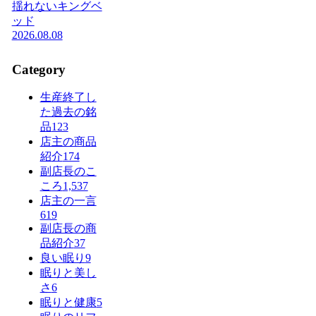
揺れないキングベ
ッド
2026.08.08
Category
生産終了し
た過去の銘
品
123
店主の商品
紹介
174
副店長のこ
ころ
1,537
店主の一言
619
副店長の商
品紹介
37
良い眠り
9
眠りと美し
さ
6
眠りと健康
5