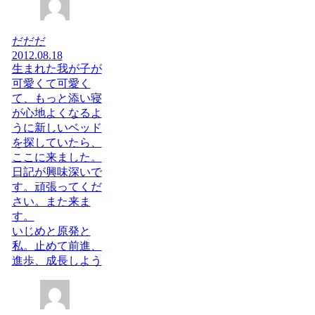
だだだ
2012.08.18
生まれた我が子が
可愛くて可愛く
て、もっと添い寝
が心地よくなるよ
うに新しいベッド
を探していたら、
ここに来ました。
日記が興味深いで
す。頑張ってくだ
さい。また来ま
す。
いじめと原発と
私。止めて前進、
進歩、成長しよう