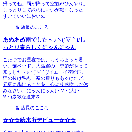
帰ってね。雨が降って空氣がひんやり。
しっとりして緑のにおいが濃くなった…
すごくいいにおいo...
副店長のこころ
あめあめ雨でした～♪ヽ(´▽｀)/し
っとり春らしくにゃんにゃん
こたつでお昼寝では、もうちょっと暑
い。猫ベッド、大活躍の、季節がやって
来ました～♪ヽ(´▽｀)/イエーイ花粉症、
猫の抜け毛も、寒の戻りもあるけれど、
元氣に歩けることを、心より感謝しお休
みなさい、にゃんにゃん(・∀・)人(・
∀・)素敵な週末を...
副店長のこころ
☆☆☆給水所デビュー☆☆☆