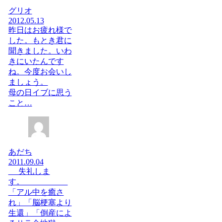
グリオ
2012.05.13
昨日はお疲れ様で
した。もとき君に
聞きました。いわ
きにいたんです
ね。今度お会いし
ましょう。
母の日イブに思う
こと…
あだち
2011.09.04
失礼しま
す。
「アル中を癒さ
れ」「脳梗塞より
生還」「倒産によ