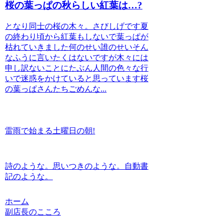
桜の葉っぱの秋らしい紅葉は…?
となり同士の桜の木々。さびしげです夏
の終わり頃から紅葉もしないで葉っぱが
枯れていきました何のせい誰のせいそん
なふうに言いたくはないですが木々には
申し訳ないことにたぶん人間の色々な行
いで迷惑をかけていると思っています桜
の葉っぱさんたちごめんな...
雷雨で始まる土曜日の朝!
詩のような。思いつきのような。自動書
記のような。
ホーム
副店長のこころ