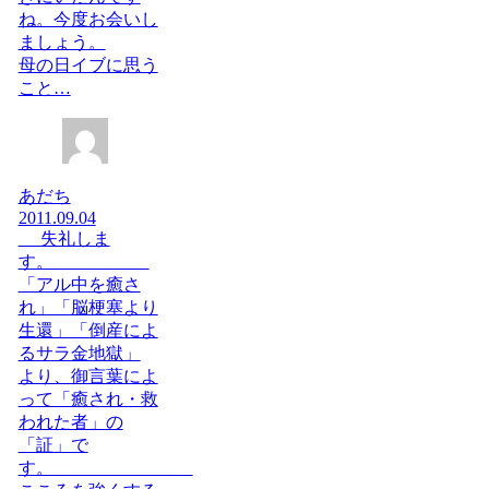
ね。今度お会いし
ましょう。
母の日イブに思う
こと…
あだち
2011.09.04
失礼しま
す。
「アル中を癒さ
れ」「脳梗塞より
生還」「倒産によ
るサラ金地獄」
より、御言葉によ
って「癒され・救
われた者」の
「証」で
す。