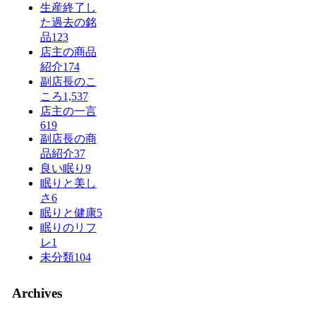
生産終了し
た過去の銘
品
123
店主の商品
紹介
174
副店長のこ
ころ
1,537
店主の一言
619
副店長の商
品紹介
37
良い眠り
9
眠りと美し
さ
6
眠りと健康
5
眠りのリフ
レ
1
未分類
104
Archives