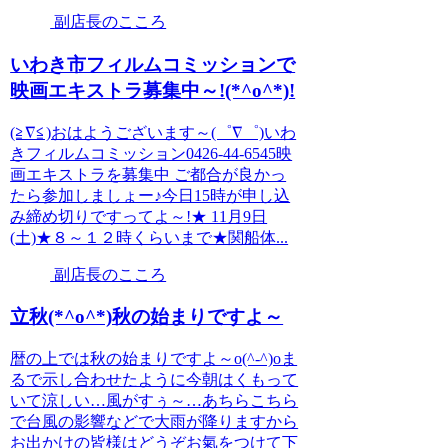
副店長のこころ
いわき市フィルムコミッションで
映画エキストラ募集中～!(*^o^*)!
(≧∇≦)おはようございます～(゜∇゜)いわ
きフィルムコミッション0426-44-6545映
画エキストラを募集中 ご都合が良かっ
たら参加しましょー♪今日15時が申し込
み締め切りですってよ～!★ 11月9日
(土)★８～１２時くらいまで★関船体...
副店長のこころ
立秋(*^o^*)秋の始まりですよ～
暦の上では秋の始まりですよ～o(^-^)oま
るで示し合わせたように今朝はくもって
いて涼しい…風がすぅ～…あちらこちら
で台風の影響などで大雨が降りますから
お出かけの皆様はどうぞお氣をつけて下