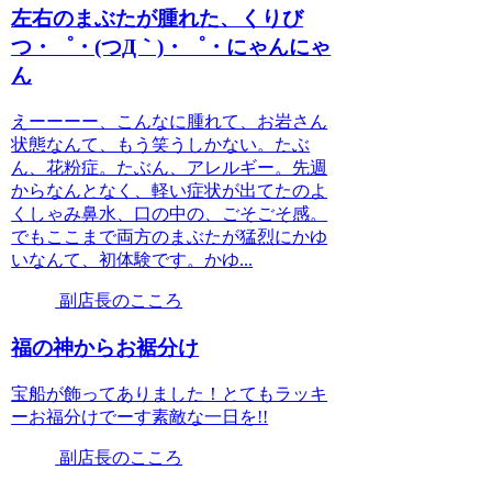
左右のまぶたが腫れた、くりび
つ・゜・(つД｀)・゜・にゃんにゃ
ん
えーーーー、こんなに腫れて、お岩さん
状態なんて、もう笑うしかない。たぶ
ん、花粉症。たぶん、アレルギー。先週
からなんとなく、軽い症状が出てたのよ
くしゃみ鼻水、口の中の、ごそごそ感。
でもここまで両方のまぶたが猛烈にかゆ
いなんて、初体験です。かゆ...
副店長のこころ
福の神からお裾分け
宝船が飾ってありました！とてもラッキ
ーお福分けでーす素敵な一日を!!
副店長のこころ