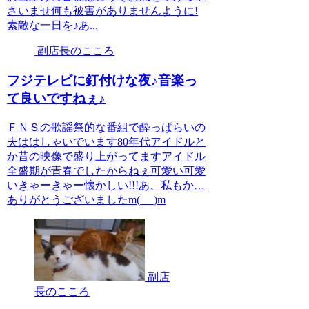
さいませ何も被害がありませんように!
素敵な一日を♪あ...
副店長のこころ
フジテレビに釘付けな夜♪音楽っ
て良いですねぇ♪
ＦＮＳの歌謡祭的な番組で酔っぱらいの
夫ははしゃいでいます80年代アイドルと
か昔の映像で盛り上がってますアイドル
全盛期が青春でしたからねぇ可愛い可愛
いきゃーきゃー懐かしい!!!あ、私もか…
ありがとうございましたm(_ _)m
副店
長のこころ