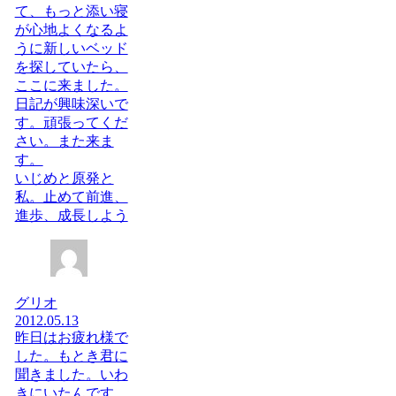
て、もっと添い寝
が心地よくなるよ
うに新しいベッド
を探していたら、
ここに来ました。
日記が興味深いで
す。頑張ってくだ
さい。また来ま
す。
いじめと原発と
私。止めて前進、
進歩、成長しよう
グリオ
2012.05.13
昨日はお疲れ様で
した。もとき君に
聞きました。いわ
きにいたんです