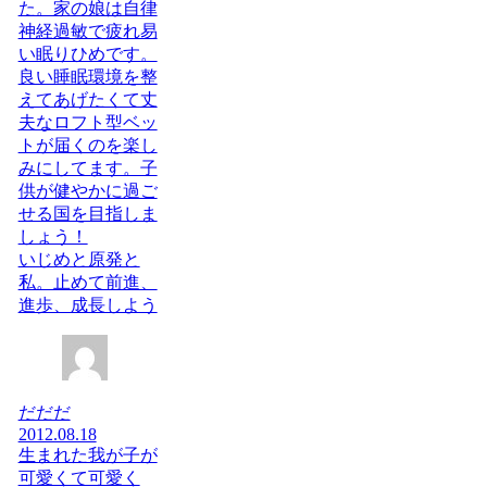
た。家の娘は自律
神経過敏で疲れ易
い眠りひめです。
良い睡眠環境を整
えてあげたくて丈
夫なロフト型ベッ
トが届くのを楽し
みにしてます。子
供が健やかに過ご
せる国を目指しま
しょう！
いじめと原発と
私。止めて前進、
進歩、成長しよう
だだだ
2012.08.18
生まれた我が子が
可愛くて可愛く