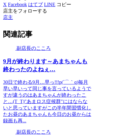
X
Facebook
はてブ
LINE
コピー
店主をフォローする
店主
関連記事
副店長のこころ
9月が終わります～あまちゃんも
終わったのよねぇ…
30日で終わる9月…早っ!!!p(´⌒｀q)毎月
早い早いって同じ事を言っているようで
すが違うのはあまちゃんが終わったこ
と…(T_T)"あまロス症候群"にはならな
いと思っていますがこの半年間習慣化し
たお昼のあまちゃんも今日のお昼からは
録画も再...
副店長のこころ