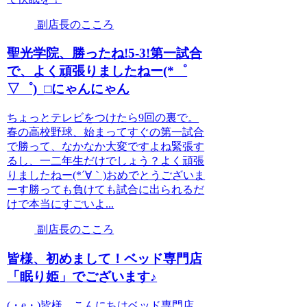
副店長のこころ
聖光学院、勝ったね!5-3!第一試合
で、よく頑張りましたねー(*゜
▽゜)_□にゃんにゃん
ちょっとテレビをつけたら9回の裏で。
春の高校野球、始まってすぐの第一試合
で勝って、なかなか大変ですよね緊張す
るし、一二年生だけでしょう？よく頑張
りましたねー(*´∀｀)おめでとうございま
ーす勝っても負けても試合に出られるだ
けで本当にすごいよ...
副店長のこころ
皆様、初めまして！ベッド専門店
「眠り姫」でございます♪
(・e・)皆様、こんにちはベッド専門店