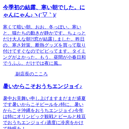
今季初の結露、寒い朝でした。に
ゃんにゃん♪ヽ(´▽｀)/
寒くて暗い朝。おお、冬っぽい。寒い
と、猫たちの動きが静かです。ちょっと
だけ大人な朝?!窓が結露しました。昨日
の、寒さ対策、断熱グッズを買って取り
付けてすぐなのでビビってます。タイミ
ングがよかった。もう、昼間が小春日和
でうふふ。だけでは夜に風...
副店長のこころ
暑いからこそおうちエンジョイ♪
暑中お見舞い申し上げますまだまだ盛夏
です暑いからこそビールを♪特に、暑い
からこそ沖縄をおうちエンジョイ♪今年
は特にオリンピック観戦とビールと枝豆
でおうちエンジョイ♪適度に冷房をかけ
て快眠を！