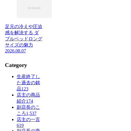
足元の冷えや圧迫
感を解決する ダ
ブルベッドロング
サイズの魅力
2026.08.07
Category
生産終了し
た過去の銘
品
123
店主の商品
紹介
174
副店長のこ
ころ
1,537
店主の一言
619
副店長の商