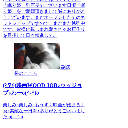
「眠り姫」副店長でございます日頃「眠
り姫」をご愛顧頂きまして誠にありがと
うございます。まだオープンしたてのネ
ットショップですので、まだまだ勉強中
です。皆様に親しまれ愛されるお店作り
を目指して日々精進して...
副店
長のこころ
(≧∇≦)映画WOOD JOB♪ウッジョ
ブ♪わーo(^-^)o
楽しみ♪楽しみ♪もうすぐ映画が始まるよ
ぉ♪素敵な一日を♪ありがとうございまし
たm(_ _)m