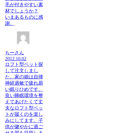
毛が付きやすい素
材でしょうか？
いまあるものに感
謝。
ちーさん
2012.10.02
ロフト型ベット探
して注文しまし
た。家の娘は自律
神経過敏で疲れ易
い眠りひめです。
良い睡眠環境を整
えてあげたくて丈
夫なロフト型ベッ
トが届くのを楽し
みにしてます。子
供が健やかに過ご
せる国を目指しま