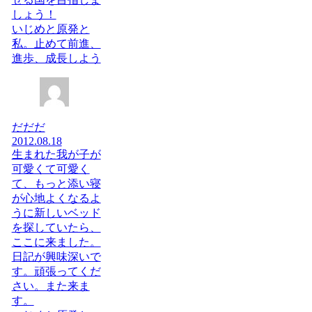
しょう！
いじめと原発と
私。止めて前進、
進歩、成長しよう
だだだ
2012.08.18
生まれた我が子が
可愛くて可愛く
て、もっと添い寝
が心地よくなるよ
うに新しいベッド
を探していたら、
ここに来ました。
日記が興味深いで
す。頑張ってくだ
さい。また来ま
す。