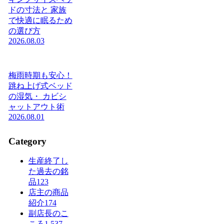
ドの寸法と 家族
で快適に眠るため
の選び方
2026.08.03
梅雨時期も安心！
跳ね上げ式ベッド
の湿気・ カビシ
ャットアウト術
2026.08.01
Category
生産終了し
た過去の銘
品
123
店主の商品
紹介
174
副店長のこ
ころ
1,537