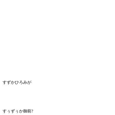
すずかひろみが
すぅずぅか御前?