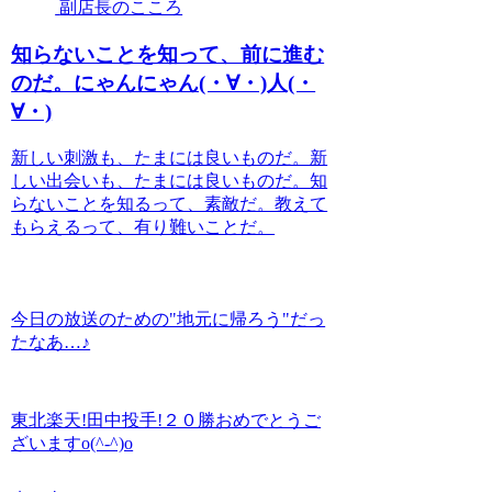
副店長のこころ
知らないことを知って、前に進む
のだ。にゃんにゃん(・∀・)人(・
∀・)
新しい刺激も、たまには良いものだ。新
しい出会いも、たまには良いものだ。知
らないことを知るって、素敵だ。教えて
もらえるって、有り難いことだ。
今日の放送のための"地元に帰ろう"だっ
たなあ…♪
東北楽天!田中投手!２０勝おめでとうご
ざいますo(^-^)o