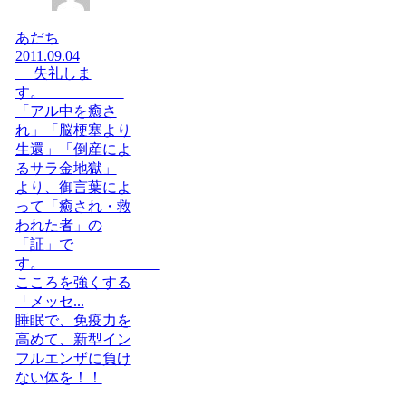
あだち
2011.09.04
失礼しま
す。
「アル中を癒さ
れ」「脳梗塞より
生還」「倒産によ
るサラ金地獄」
より、御言葉によ
って「癒され・救
われた者」の
「証」で
す。
こころを強くする
「メッセ...
睡眠で、免疫力を
高めて、新型イン
フルエンザに負け
ない体を！！