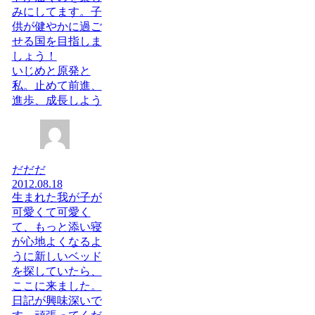
みにしてます。子
供が健やかに過ご
せる国を目指しま
しょう！
いじめと原発と
私。止めて前進、
進歩、成長しよう
だだだ
2012.08.18
生まれた我が子が
可愛くて可愛く
て、もっと添い寝
が心地よくなるよ
うに新しいベッド
を探していたら、
ここに来ました。
日記が興味深いで