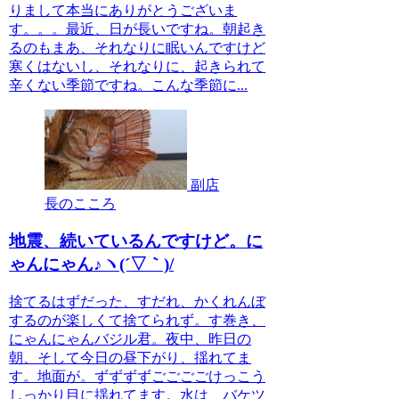
りまして本当にありがとうございま
す。。。最近、日が長いですね。朝起き
るのもまあ、それなりに眠いんですけど
寒くはないし、それなりに、起きられて
辛くない季節ですね。こんな季節に...
副店
長のこころ
地震、続いているんですけど。に
ゃんにゃん♪ヽ(´▽｀)/
捨てるはずだった、すだれ、かくれんぼ
するのが楽しくて捨てられず。す巻き、
にゃんにゃんバジル君。夜中、昨日の
朝、そして今日の昼下がり、揺れてま
す。地面が。ずずずずごごごごけっこう
しっかり目に揺れてます。水は、バケツ