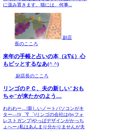
に汲み置きます。猫には、何事...
副店
長のこころ
来年の手帳と占いの本（≧∇≦）心
もピッとするなあ(^ ^)
副店長のこころ
リンゴのＰＣ、夫の新しい"おも
ちゃ"が来たかのよう…
わわわー…!新しいノートパソコンがキ
ター―!!(゜∇゜)リンゴの会社は(byフォ
レストガンプ)やっぱデザインがかっち
ょへー♪私はあんまり分かりませんが夫