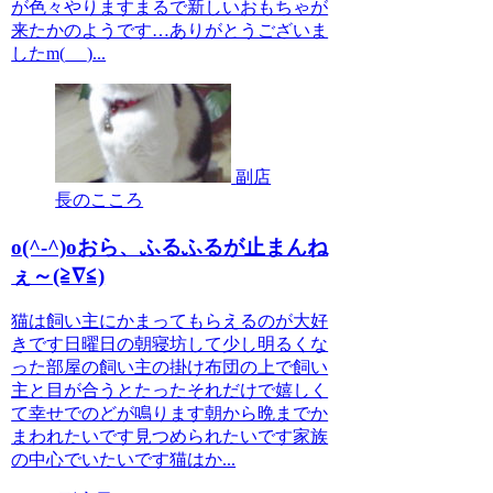
が色々やりますまるで新しいおもちゃが
来たかのようです…ありがとうございま
したm(_ _)...
副店
長のこころ
o(^-^)oおら、ふるふるが止まんね
ぇ～(≧∇≦)
猫は飼い主にかまってもらえるのが大好
きです日曜日の朝寝坊して少し明るくな
った部屋の飼い主の掛け布団の上で飼い
主と目が合うとたったそれだけで嬉しく
て幸せでのどが鳴ります朝から晩までか
まわれたいです見つめられたいです家族
の中心でいたいです猫はか...