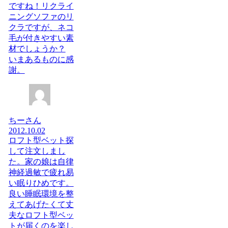
ですね！リクライ
ニングソファのリ
クラですが、ネコ
毛が付きやすい素
材でしょうか？
いまあるものに感
謝。
ちーさん
2012.10.02
ロフト型ベット探
して注文しまし
た。家の娘は自律
神経過敏で疲れ易
い眠りひめです。
良い睡眠環境を整
えてあげたくて丈
夫なロフト型ベッ
トが届くのを楽し