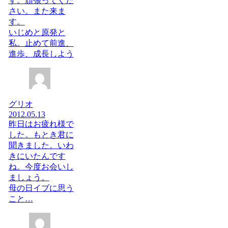
す。頑張ってくだ
さい。また来ま
す。
いじめと原発と
私。止めて前進、
進歩、成長しよう
グリオ
2012.05.13
昨日はお疲れ様で
した。もとき君に
聞きました。いわ
きにいたんです
ね。今度お会いし
ましょう。
母の日イブに思う
こと…