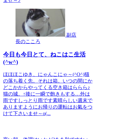
ませ～♪
副店
長のこころ
今日も今日とて、ねこはこ生活
(^w^)
ほほほこゆき、にゃんこにゃ～(^O^)猫
の落ち着く先。それは箱。いつの間にか
どこかからやってくる空き箱はららら♪
猫の城。↑後に一瞬で飽きもする…外は
雨ですしっとり雨です素晴らしい週末で
ありますようにお帰りの運転はお氣をつ
けて下さいませ～o(...