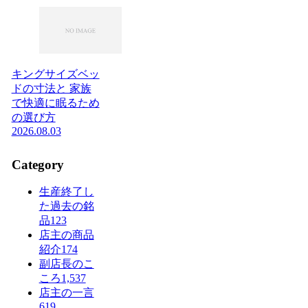
キングサイズベッ
ドの寸法と 家族
で快適に眠るため
の選び方
2026.08.03
Category
生産終了し
た過去の銘
品
123
店主の商品
紹介
174
副店長のこ
ころ
1,537
店主の一言
619