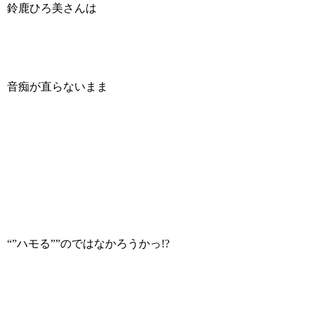
鈴鹿ひろ美さんは
音痴が直らないまま
“”ハモる””のではなかろうかっ!?