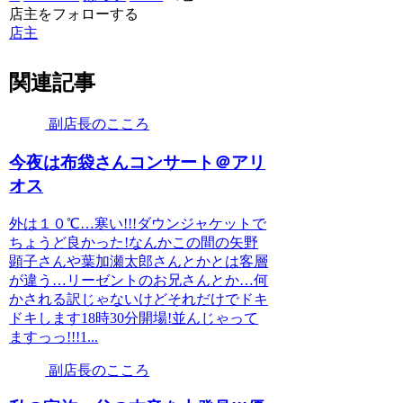
店主をフォローする
店主
関連記事
副店長のこころ
今夜は布袋さんコンサート＠アリ
オス
外は１０℃…寒い!!!ダウンジャケットで
ちょうど良かった!なんかこの間の矢野
顕子さんや葉加瀬太郎さんとかとは客層
が違う…リーゼントのお兄さんとか…何
かされる訳じゃないけどそれだけでドキ
ドキします18時30分開場!並んじゃって
ますっっ!!!1...
副店長のこころ