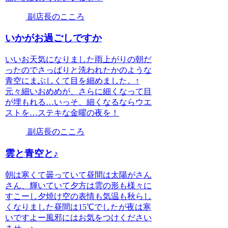
副店長のこころ
いかがお過ごしですか
いいお天気になりました雨上がりの朝だ
ったのでさっぱりと洗われたかのような
青空にまぶしくて目を細めました。↑
元々細いおめめが、さらに細くなって目
が埋もれる…いっそ、細くなるならウエ
ストを…ステキな金曜の夜を！
副店長のこころ
雲と青空と♪
朝は寒くて曇っていて昼間は太陽がさん
さん、輝いていて夕方は雲の形も様々に
すこーし夕焼け空の表情も気温も秋らし
くなりました昼間は15℃でしたが夜は寒
いですよー風邪にはお気をつけください