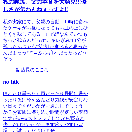
私の家族。父の本音を大発見!!!優
しさが伝わんねぇっすよ!!
私の実家にて。父親の言動。10時に食べ
たケーキがお昼になってもお皿の上にひ
とくち残してある↓↓↓↓↓父"なんでいつも
ちっと残るんだっ?!"←キレぎみ"自分が
残したんじゃん"父"誰か食べると思った
んだよっっ!!!"←ぶちギレ"だったらどう
ぞっ...
副店長のこころ
no title
晴れたり曇ったり雨だったり昼間は暑か
ったり夜は冷え込んだり気候が安定しな
い日々ですがいかがお過ごしでしょう
か？お布団に潜り込む瞬間が嬉しい季節
ですがwwwストレッチしてから寝ると
少しだけぽかぽかします冷えやすい皆
様、お試しくださいませ！