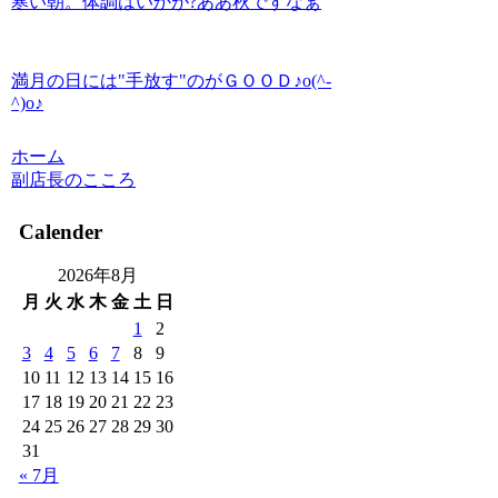
寒い朝。体調はいかが?ああ秋ですなぁ
満月の日には"手放す"のがＧＯＯＤ♪o(^-
^)o♪
ホーム
副店長のこころ
Calender
2026年8月
月
火
水
木
金
土
日
1
2
3
4
5
6
7
8
9
10
11
12
13
14
15
16
17
18
19
20
21
22
23
24
25
26
27
28
29
30
31
« 7月