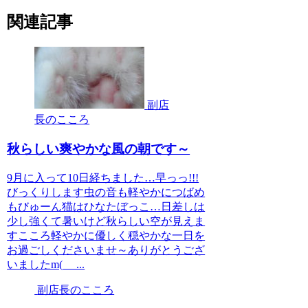
関連記事
副店
長のこころ
秋らしい爽やかな風の朝です～
9月に入って10日経ちました…早っっ!!!
びっくりします虫の音も軽やかにつばめ
もびゅーん猫はひなたぼっこ…日差しは
少し強くて暑いけど秋らしい空が見えま
すこころ軽やかに優しく穏やかな一日を
お過ごしくださいませ～ありがとうござ
いましたm(_ _...
副店長のこころ