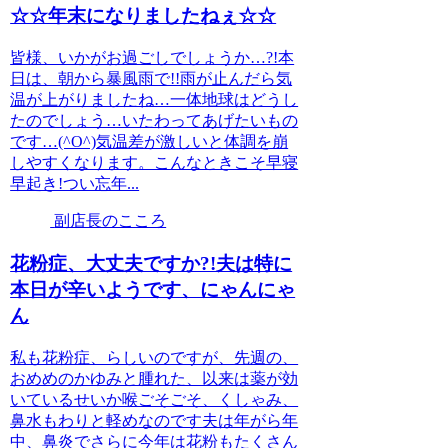
☆☆年末になりましたねぇ☆☆
皆様、いかがお過ごしでしょうか…?!本
日は、朝から暴風雨で!!雨が止んだら気
温が上がりましたね…一体地球はどうし
たのでしょう…いたわってあげたいもの
です…(^O^)気温差が激しいと体調を崩
しやすくなります。こんなときこそ早寝
早起き!つい忘年...
副店長のこころ
花粉症、大丈夫ですか?!夫は特に
本日が辛いようです、にゃんにゃ
ん
私も花粉症、らしいのですが、先週の、
おめめのかゆみと腫れた、以来は薬が効
いているせいか喉ごそごそ、くしゃみ、
鼻水もわりと軽めなのです夫は年がら年
中、鼻炎でさらに今年は花粉もたくさん