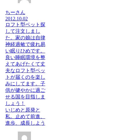
ちーさん
2012.10.02
ロフト型ベット探
して注文しまし
た。家の娘は自律
神経過敏で疲れ易
い眠りひめです。
良い睡眠環境を整
えてあげたくて丈
夫なロフト型ベッ
トが届くのを楽し
みにしてます。子
供が健やかに過ご
せる国を目指しま
しょう！
いじめと原発と
私。止めて前進、
進歩、成長しよう