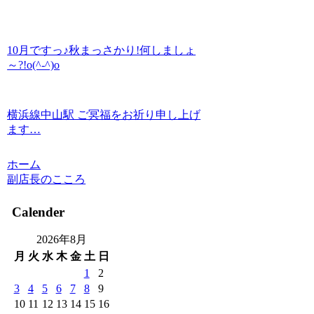
10月ですっ♪秋まっさかり!何しましょ
～?!o(^-^)o
横浜線中山駅 ご冥福をお祈り申し上げ
ます…
ホーム
副店長のこころ
Calender
2026年8月
月
火
水
木
金
土
日
1
2
3
4
5
6
7
8
9
10
11
12
13
14
15
16