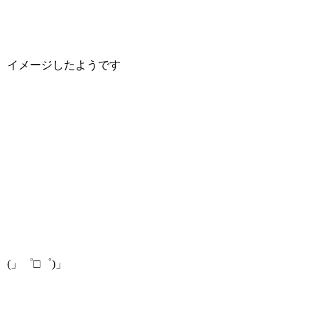
イメージしたようです
(」゜□゜)」