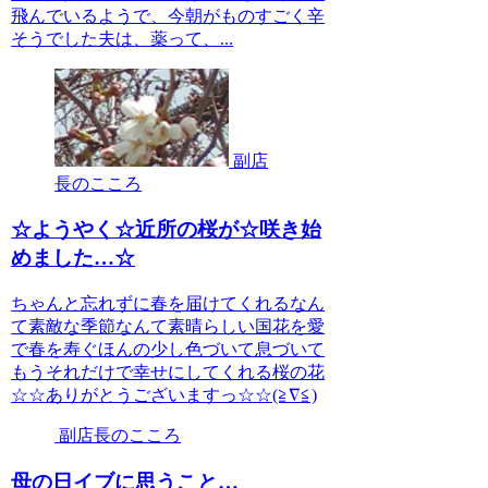
飛んでいるようで、今朝がものすごく辛
そうでした夫は、薬って、...
副店
長のこころ
☆ようやく☆近所の桜が☆咲き始
めました…☆
ちゃんと忘れずに春を届けてくれるなん
て素敵な季節なんて素晴らしい国花を愛
で春を寿ぐほんの少し色づいて息づいて
もうそれだけで幸せにしてくれる桜の花
☆☆ありがとうございますっ☆☆(≧∇≦)
副店長のこころ
母の日イブに思うこと…