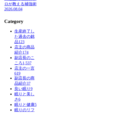
ロが教える補強術
2026.08.04
Category
生産終了し
た過去の銘
品
123
店主の商品
紹介
174
副店長のこ
ころ
1,537
店主の一言
619
副店長の商
品紹介
37
良い眠り
9
眠りと美し
さ
6
眠りと健康
5
眠りのリフ