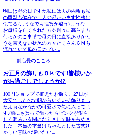
明日は母の日ですね私には夫の両親も私
の両親も健在で二人の母がいます性格は
似てる?ようなでも性質が違う?ような…
お母様を亡くされた方や別々に暮らす方
何らかのご事情で母の日に直接ありがと
うを言えない状況の方々たくさんＣＭも
流れていて母の日のプレ...
副店長のこころ
お正月の飾りもＯＫです!皆様いか
がお過ごしでしょうか!?
100円ショップで揃えたお飾り。27日が
大安でしたので朝からいそいそ飾りまし
たよぉなかなかの可愛さで氣に入ってま
す♪前にも買って飾ったらピンクが愛ら
しく明るい玄関になりまして味を占めま
した…本当の本当はちゃんとした古式ゆ
かしい意味の深いだい...