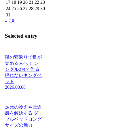
17
18
19
20
21
22
23
24
25
26
27
28
29
30
31
« 7月
Selected entry
隣の寝返りで目が
覚める人へ！ シ
ングル2台で作る
揺れないキングベ
ッド
2026.08.08
足元の冷えや圧迫
感を解決する ダ
ブルベッドロング
サイズの魅力