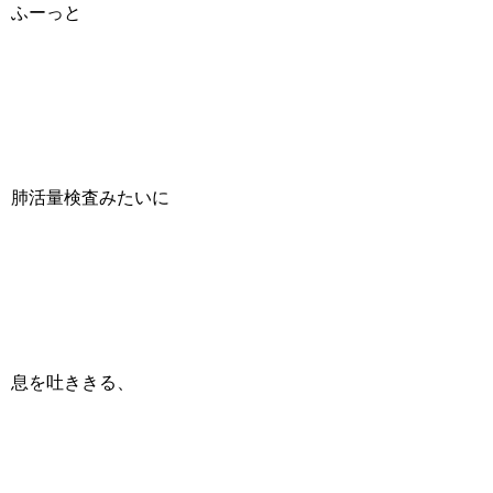
ふーっと
肺活量検査みたいに
息を吐ききる、