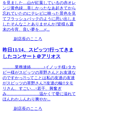
を見ました…山が紅葉しているの赤オレ
ンジ黄色緑…美しかったなあ起きてから
忘れていたのにテレビに映った景色を見
てフラッシュバックのように思い出しま
したそんなことありませんか?皆様も週
末の今宵、良い夢を…♪(...
副店長のこころ
昨日11/14、スピッツ!行ってきま
したコンサート＠アリオス
………業務連絡………♪イノッチ様♪タカ
ピー様がスピッツの草野さんとお友達な
のですかっ?!ってことは私の友達の友達
がスピッツの草野さん?!友達の輪!!タモ
リさん、すごい…↑若干、興奮ぎ
み……………………温かくて愛に溢れて
ほんわかふんわり爽やか...
副店長のこころ