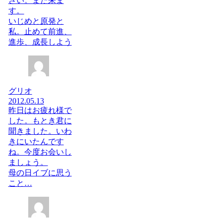
さい。また来ま
す。
いじめと原発と
私。止めて前進、
進歩、成長しよう
グリオ
2012.05.13
昨日はお疲れ様で
した。もとき君に
聞きました。いわ
きにいたんです
ね。今度お会いし
ましょう。
母の日イブに思う
こと…