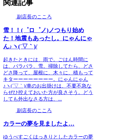
関連記事
副店長のこころ
雪！！(゜ロ゜ノ)ノつもり始め
た！地震もあったし。にゃんにゃ
ん♪ヽ(´▽｀)/
起きたときには、雨で。ごはん時間に
は、パラパラ、雪。掃除してたら、どさ
どさ降って、屋根に、木々に、積もって
キターーーーーーーー。にゃんにゃん
♪ヽ(´▽｀)/車のお出掛けは、不要不急な
らぜひ控えておいた方が良さそう。どう
しても外出なさる方は、...
副店長のこころ
カラーの夢を見ましたよ…
ゆうべすごくはっきりとしたカラーの夢