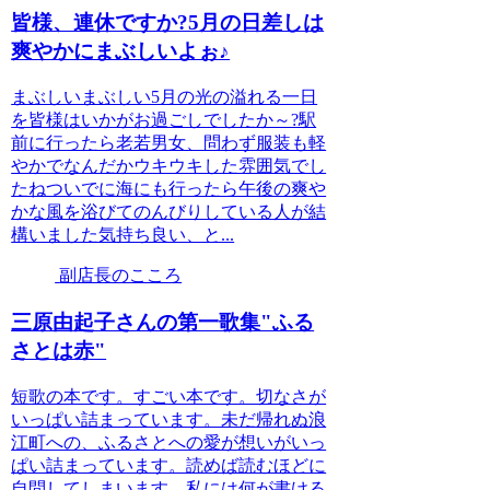
皆様、連休ですか?5月の日差しは
爽やかにまぶしいよぉ♪
まぶしいまぶしい5月の光の溢れる一日
を皆様はいかがお過ごしでしたか～?駅
前に行ったら老若男女、問わず服装も軽
やかでなんだかウキウキした雰囲気でし
たねついでに海にも行ったら午後の爽や
かな風を浴びてのんびりしている人が結
構いました気持ち良い、と...
副店長のこころ
三原由起子さんの第一歌集"ふる
さとは赤"
短歌の本です。すごい本です。切なさが
いっぱい詰まっています。未だ帰れぬ浪
江町への、ふるさとへの愛が想いがいっ
ぱい詰まっています。読めば読むほどに
自問してしまいます。私には何が書ける