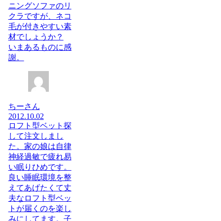
ニングソファのリ
クラですが、ネコ
毛が付きやすい素
材でしょうか？
いまあるものに感
謝。
ちーさん
2012.10.02
ロフト型ベット探
して注文しまし
た。家の娘は自律
神経過敏で疲れ易
い眠りひめです。
良い睡眠環境を整
えてあげたくて丈
夫なロフト型ベッ
トが届くのを楽し
みにしてます。子