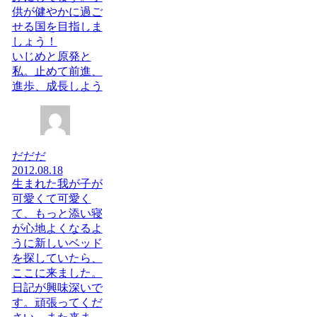
供が健やかに過ご
せる国を目指しま
しょう！
いじめと原発と
私。止めて前進、
進歩、成長しよう
だだだ
2012.08.18
生まれた我が子が
可愛くて可愛く
て、もっと添い寝
が心地よくなるよ
うに新しいベッド
を探していたら、
ここに来ました。
日記が興味深いで
す。頑張ってくだ