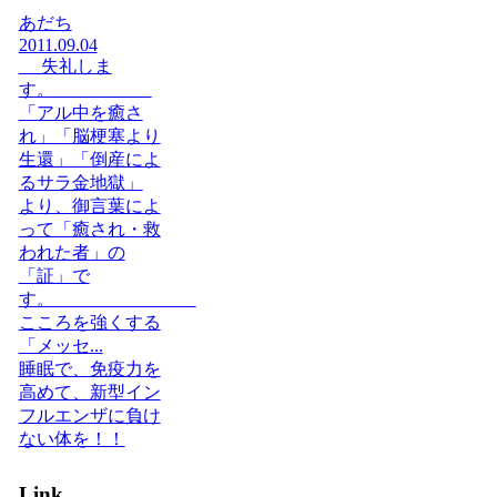
あだち
2011.09.04
失礼しま
す。
「アル中を癒さ
れ」「脳梗塞より
生還」「倒産によ
るサラ金地獄」
より、御言葉によ
って「癒され・救
われた者」の
「証」で
す。
こころを強くする
「メッセ...
睡眠で、免疫力を
高めて、新型イン
フルエンザに負け
ない体を！！
Link