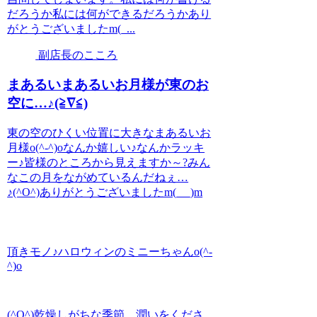
だろうか私には何ができるだろうかあり
がとうございましたm(_...
副店長のこころ
まあるいまあるいお月様が東のお
空に…♪(≧∇≦)
東の空のひくい位置に大きなまあるいお
月様o(^-^)oなんか嬉しい♪なんかラッキ
ー♪皆様のところから見えますか～?みん
なこの月をながめているんだねぇ…
♪(^O^)ありがとうございましたm(_ _)m
頂きモノ♪ハロウィンのミニーちゃんo(^-
^)o
(^O^)乾燥しがちな季節…潤いをくださ