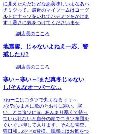
に見えたんだけどなあ美味しいよなあハ
チミツって。最近のマイブームはヨーグ
ルトにナッツをいれてハチミツをかけま
す！暑さに氣をつけてくださいませ
副店長のこころ
地震雲、じゃないよねえ一応、警
戒したり?
副店長のこころ
寒い～寒い～!まだ真冬じゃない
し!そんなオーバーな…
♪ねーこはコタツで丸くなるぅぅ～
♪(≧∇≦)♪まさに歌のとおりに寒い、寒
い、とコタツにin。あんまり寒くて待っ
ていられないと自分の頭でコタツ布団を
ぐいぐい押して入ります。そんな青空、
猫日和…o(^-^)o皆様、風邪にはお氣をつ