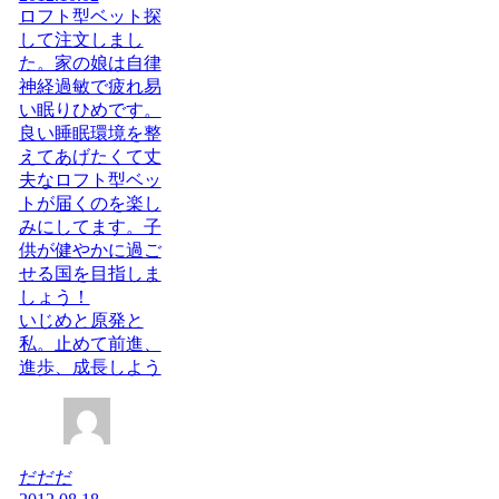
ロフト型ベット探
して注文しまし
た。家の娘は自律
神経過敏で疲れ易
い眠りひめです。
良い睡眠環境を整
えてあげたくて丈
夫なロフト型ベッ
トが届くのを楽し
みにしてます。子
供が健やかに過ご
せる国を目指しま
しょう！
いじめと原発と
私。止めて前進、
進歩、成長しよう
だだだ