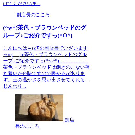
けてくださいま...
副店長のこころ
(^w^)茶色・ブラウンベッドのグ
ループ♪ご紹介ですっ(^O^)
こんにちは～(≧∇≦)副店長でございます
っm(_ _)m茶色・ブラウンベッドのグル
ープ♪ご紹介ですっ(*^o^*)………………
茶色・ブラウンベッドは飽きのこない落
ち着いた色味ですので暖かみがありま
す。土の温かさを思い出させてくれる、
じんわり...
副店
長のこころ