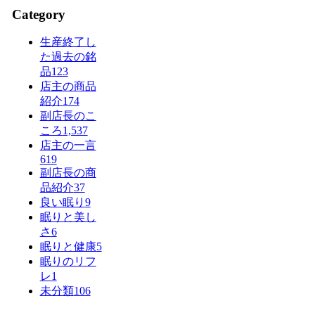
Category
生産終了し
た過去の銘
品
123
店主の商品
紹介
174
副店長のこ
ころ
1,537
店主の一言
619
副店長の商
品紹介
37
良い眠り
9
眠りと美し
さ
6
眠りと健康
5
眠りのリフ
レ
1
未分類
106