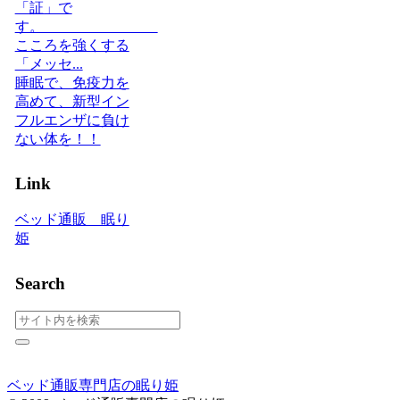
「証」で
す。
こころを強くする
「メッセ...
睡眠で、免疫力を
高めて、新型イン
フルエンザに負け
ない体を！！
Link
ベッド通販 眠り
姫
Search
ベッド通販専門店の眠り姫