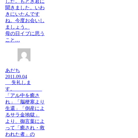
した。もとき君に
聞きました。いわ
きにいたんです
ね。今度お会いし
ましょう。
母の日イブに思う
こと…
あだち
2011.09.04
失礼しま
す。
「アル中を癒さ
れ」「脳梗塞より
生還」「倒産によ
るサラ金地獄」
より、御言葉によ
って「癒され・救
われた者」の