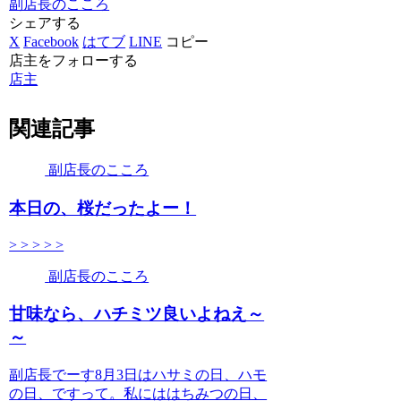
副店長のこころ
シェアする
X
Facebook
はてブ
LINE
コピー
店主をフォローする
店主
関連記事
副店長のこころ
本日の、桜だったよー！
> > > > >
副店長のこころ
甘味なら、ハチミツ良いよねえ～
～
副店長でーす8月3日はハサミの日、ハモ
の日、ですって。私にははちみつの日、