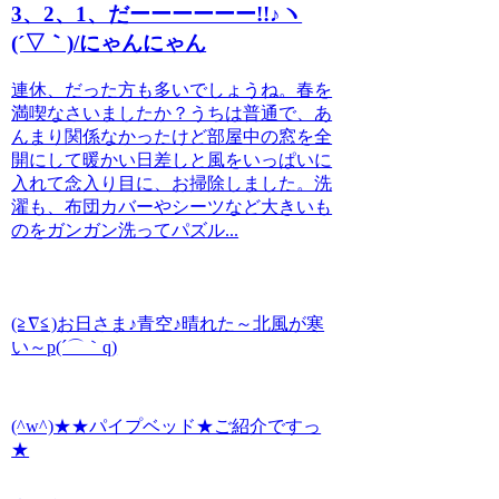
3、2、1、だーーーーーー!!♪ヽ
(´▽｀)/にゃんにゃん
連休、だった方も多いでしょうね。春を
満喫なさいましたか？うちは普通で、あ
んまり関係なかったけど部屋中の窓を全
開にして暖かい日差しと風をいっぱいに
入れて念入り目に、お掃除しました。洗
濯も、布団カバーやシーツなど大きいも
のをガンガン洗ってパズル...
(≧∇≦)お日さま♪青空♪晴れた～北風が寒
い～p(´⌒｀q)
(^w^)★★パイプベッド★ご紹介ですっ
★