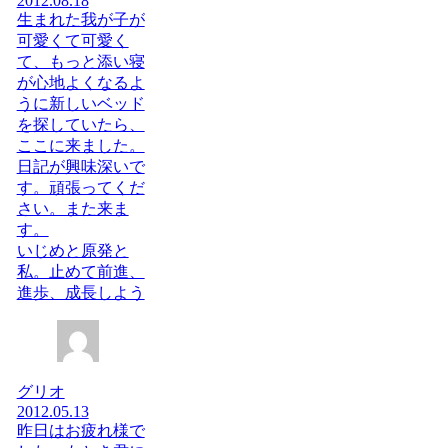
2012.08.18
生まれた我が子が
可愛くて可愛く
て、もっと添い寝
が心地よくなるよ
うに新しいベッド
を探していたら、
ここに来ました。
日記が興味深いで
す。頑張ってくだ
さい。また来ま
す。
いじめと原発と
私。止めて前進、
進歩、成長しよう
グリオ
2012.05.13
昨日はお疲れ様で