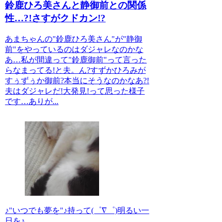
鈴鹿ひろ美さんと静御前との関係
性…?!さすがクドカン!?
あまちゃんの"鈴鹿ひろ美さん"が"静御
前"をやっているのはダジャレなのかな
あ…私が間違って"鈴鹿御前"って言った
らなまってる!と夫。ん?すずかひろみが
すぅずぅか御前?本当にそうなのかなあ?!
夫はダジャレだ!大発見!って思った様子
です…ありが...
♪"いつでも夢を"♪持って(゜∇゜)明るい一
日を♪