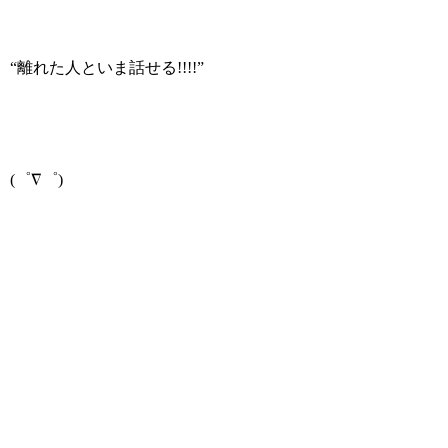
“離れた人といま話せる!!!!”
(゜∇゜)