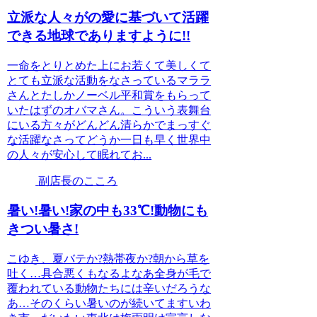
立派な人々がの愛に基づいて活躍
できる地球でありますように!!
一命をとりとめた上にお若くて美しくて
とても立派な活動をなさっているマララ
さんとたしかノーベル平和賞をもらって
いたはずのオバマさん。こういう表舞台
にいる方々がどんどん清らかでまっすぐ
な活躍なさってどうか一日も早く世界中
の人々が安心して眠れてお...
副店長のこころ
暑い!暑い!家の中も33℃!動物にも
きつい暑さ!
こゆき、夏バテか?熱帯夜か?朝から草を
吐く…具合悪くもなるよなあ全身が毛で
覆われている動物たちには辛いだろうな
あ…そのくらい暑いのが続いてますいわ