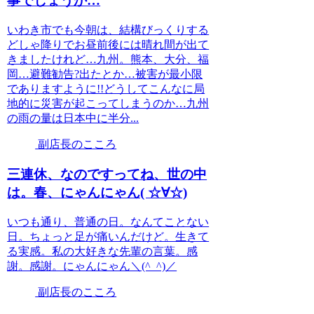
事でしょうか…
いわき市でも今朝は、結構びっくりする
どしゃ降りでお昼前後には晴れ間が出て
きましたけれど…九州。熊本、大分、福
岡…避難勧告?出たとか…被害が最小限
でありますように!!どうしてこんなに局
地的に災害が起こってしまうのか…九州
の雨の量は日本中に半分...
副店長のこころ
三連休、なのですってね、世の中
は。春、にゃんにゃん( ☆∀☆)
いつも通り、普通の日。なんてことない
日。ちょっと足が痛いんだけど。生きて
る実感。私の大好きな先輩の言葉。感
謝。感謝。にゃんにゃん＼(^_^)／
副店長のこころ