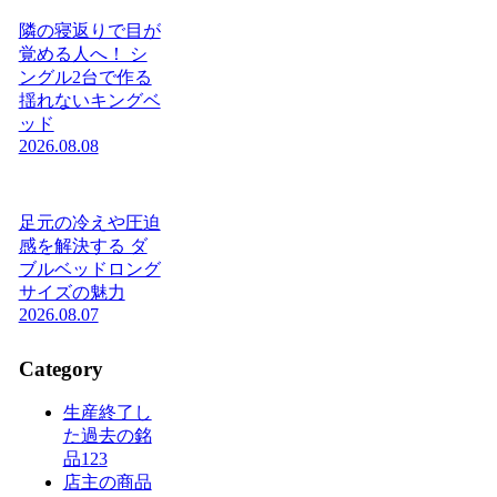
隣の寝返りで目が
覚める人へ！ シ
ングル2台で作る
揺れないキングベ
ッド
2026.08.08
足元の冷えや圧迫
感を解決する ダ
ブルベッドロング
サイズの魅力
2026.08.07
Category
生産終了し
た過去の銘
品
123
店主の商品