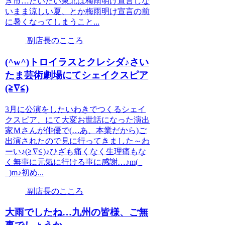
き市…だいたい東北は梅雨明け宣言しな
いまま涼しい夏、とか梅雨明け宣言の前
に暑くなってしまうこと...
副店長のこころ
(^w^)トロイラスとクレシダ♪さい
たま芸術劇場にてシェイクスピア
(≧∇≦)
3月に公演をしたいわきでつくるシェイ
クスピア、にて大変お世話になった演出
家Ｍさんが俳優で(…あ、本業だから)ご
出演されたので見に行ってきました～わ
ーい♪(≧∇≦)♪ひざも痛くなく生理痛もな
く無事に元氣に行ける事に感謝…♪m(_
_)m♪初め...
副店長のこころ
大雨でしたね…九州の皆様、ご無