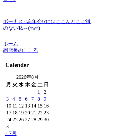
ボーナス?!忘年会!?にはここんとこご縁
のない私～(^w^)
ホーム
副店長のこころ
Calender
2026年8月
月
火
水
木
金
土
日
1
2
3
4
5
6
7
8
9
10
11
12
13
14
15
16
17
18
19
20
21
22
23
24
25
26
27
28
29
30
31
« 7月