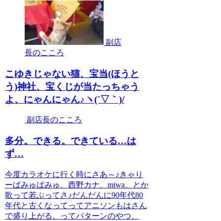
副店
長のこころ
こゆきじゃない猫、宝当(ほうと
う)神社、宝くじが当たっちゃう
よ、にゃんにゃん♪ヽ(´▽｀)/
副店長のこころ
多分。できる。できている…は
ず…
今度カラオケに行く時にさあ～♪きゃり
ーぱみゅぱみゅ、西野カナ、miwa、とか
歌って若ぶってさ♪だんだんに90年代80
年代と古くなってってアニソンもはさん
で盛り上がる。ってパターンのやつ、