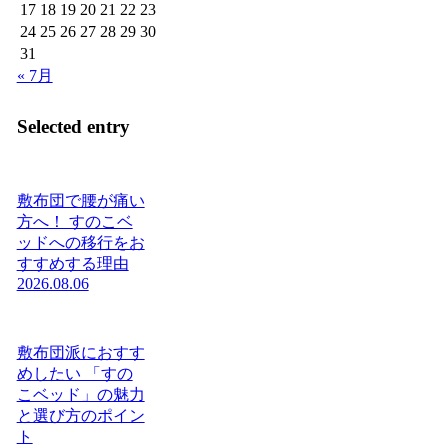
17
18
19
20
21
22
23
24
25
26
27
28
29
30
31
« 7月
Selected entry
敷布団で腰が痛い
方へ！ すのこベ
ッドへの移行をお
すすめする理由
2026.08.06
敷布団派におすす
めしたい 「すの
こベッド」の魅力
と選び方のポイン
ト