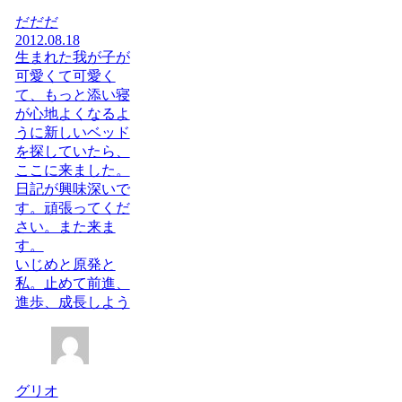
だだだ
2012.08.18
生まれた我が子が
可愛くて可愛く
て、もっと添い寝
が心地よくなるよ
うに新しいベッド
を探していたら、
ここに来ました。
日記が興味深いで
す。頑張ってくだ
さい。また来ま
す。
いじめと原発と
私。止めて前進、
進歩、成長しよう
グリオ