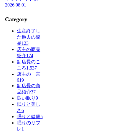
2026.08.01
Category
生産終了し
た過去の銘
品
123
店主の商品
紹介
174
副店長のこ
ころ
1,537
店主の一言
619
副店長の商
品紹介
37
良い眠り
9
眠りと美し
さ
6
眠りと健康
5
眠りのリフ
レ
1