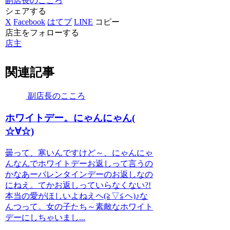
副店長のこころ
シェアする
X
Facebook
はてブ
LINE
コピー
店主をフォローする
店主
関連記事
副店長のこころ
ホワイトデー。にゃんにゃん(
☆∀☆)
曇って、寒いんですけど～、にゃんにゃ
んなんでホワイトデーお返しって言うの
かなあーバレンタインデーのお返しなの
にねえ。てかお返しっていらなくない?!
本当の愛がほしいよねえヘ(≧▽≦ヘ)♪な
んつって。女の子たち～素敵なホワイト
デーにしちゃいまし...