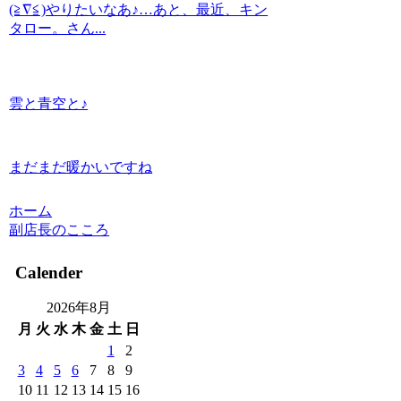
(≧∇≦)やりたいなあ♪…あと、最近、キン
タロー。さん...
雲と青空と♪
まだまだ暖かいですね
ホーム
副店長のこころ
Calender
2026年8月
月
火
水
木
金
土
日
1
2
3
4
5
6
7
8
9
10
11
12
13
14
15
16