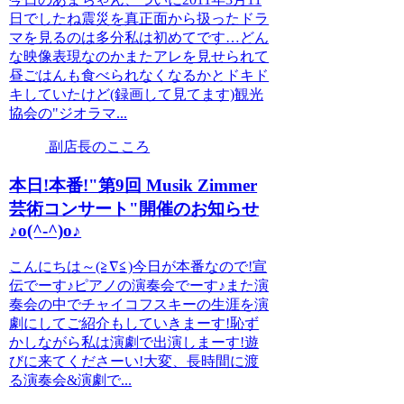
日でしたね震災を真正面から扱ったドラ
マを見るのは多分私は初めてです…どん
な映像表現なのかまたアレを見せられて
昼ごはんも食べられなくなるかとドキド
キしていたけど(録画して見てます)観光
協会の"ジオラマ...
副店長のこころ
本日!本番!"第9回 Musik Zimmer
芸術コンサート"開催のお知らせ
♪o(^-^)o♪
こんにちは～(≧∇≦)今日が本番なので!宣
伝でーす♪ピアノの演奏会でーす♪また演
奏会の中でチャイコフスキーの生涯を演
劇にしてご紹介もしていきまーす!恥ず
かしながら私は演劇で出演しまーす!遊
びに来てくださーい!大変、長時間に渡
る演奏会&演劇で...