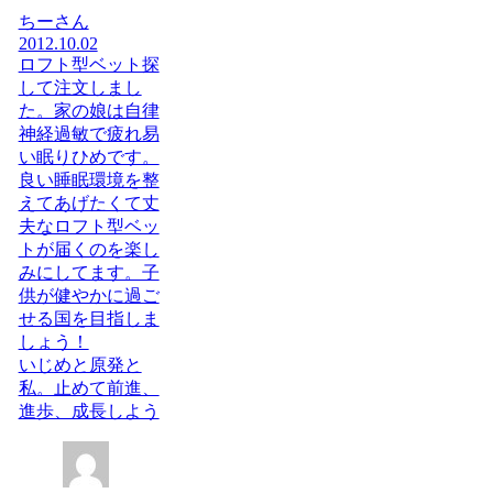
ちーさん
2012.10.02
ロフト型ベット探
して注文しまし
た。家の娘は自律
神経過敏で疲れ易
い眠りひめです。
良い睡眠環境を整
えてあげたくて丈
夫なロフト型ベッ
トが届くのを楽し
みにしてます。子
供が健やかに過ご
せる国を目指しま
しょう！
いじめと原発と
私。止めて前進、
進歩、成長しよう