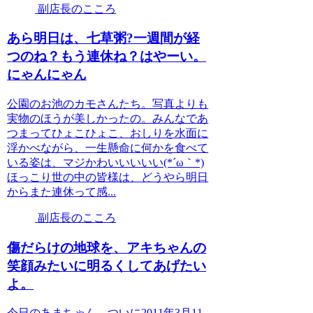
副店長のこころ
あら明日は、七草粥?一週間が経
つのね？もう連休ね？はやーい。
にゃんにゃん
公園のお池のカモさんたち。写真よりも
実物のほうが美しかったの。みんなであ
つまってひょこひょこ、おしりを水面に
浮かべながら、一生懸命に何かを食べて
いる姿は、マジかわいいいいい(*´ω｀*)
ほっこり世の中の皆様は、どうやら明日
からまた連休って感...
副店長のこころ
傷だらけの地球を、アキちゃんの
笑顔みたいに明るくしてあげたい
よ。
今日のあまちゃん、ついに2011年3月11