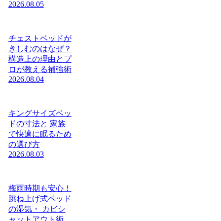
2026.08.05
チェストベッドが
きしむのはなぜ？
構造上の理由とプ
ロが教える補強術
2026.08.04
キングサイズベッ
ドの寸法と 家族
で快適に眠るため
の選び方
2026.08.03
梅雨時期も安心！
跳ね上げ式ベッド
の湿気・ カビシ
ャットアウト術