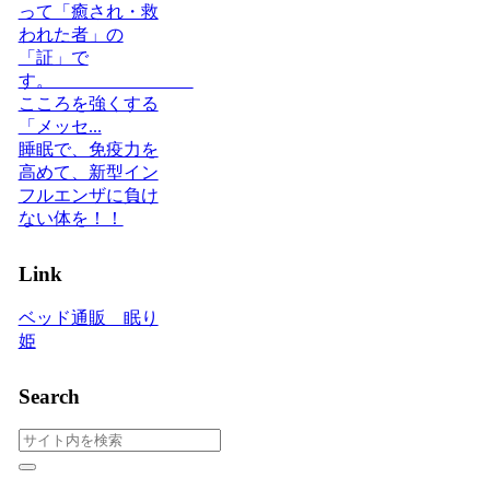
って「癒され・救
われた者」の
「証」で
す。
こころを強くする
「メッセ...
睡眠で、免疫力を
高めて、新型イン
フルエンザに負け
ない体を！！
Link
ベッド通販 眠り
姫
Search