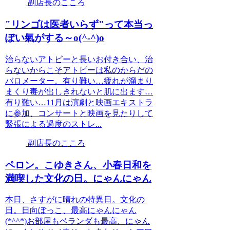
副店長のこころ
"リンゴは医者いらず"って本当っ
ぽい氣がする～o(^-^)o
治らないアトピーと長いお付き合い、治
らないからこそアトピーは私のからだの
バロメーター。有り難い…疲れが溜まり
まくり毒が出しきれないと肌に出ます…
有り難い…11月は演劇と映画エキストラ
に参加、コンサートと映画を見たりして
緊張による過度のストレ...
副店長のこころ
ペロン。こゆきさん、小春日和を
満喫した文化の日。にゃんにゃん
本日、さすがに晴れの特異日。文化の
日。日向ぼっこ、最高にゃんにゃん
(*^^*)お部屋もベランダも最高、にゃん