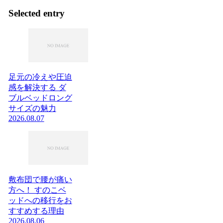
Selected entry
足元の冷えや圧迫
感を解決する ダ
ブルベッドロング
サイズの魅力
2026.08.07
敷布団で腰が痛い
方へ！ すのこベ
ッドへの移行をお
すすめする理由
2026.08.06