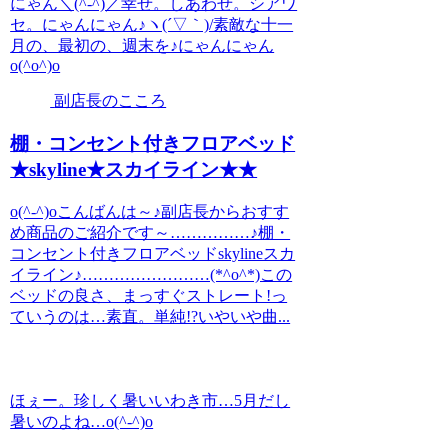
にゃん＼(^-^)／幸せ。しあわせ。シアワ
セ。にゃんにゃん♪ヽ(´▽｀)/素敵な十一
月の、最初の、週末を♪にゃんにゃん
o(^o^)o
副店長のこころ
棚・コンセント付きフロアベッド
★skyline★スカイライン★★
o(^-^)oこんばんは～♪副店長からおすす
め商品のご紹介です～……………♪棚・
コンセント付きフロアベッドskylineスカ
イライン♪……………………(*^o^*)この
ベッドの良さ、まっすぐストレート!っ
ていうのは…素直。単純!?いやいや曲...
ほぇー。珍しく暑いいわき市…5月だし
暑いのよね…o(^-^)o