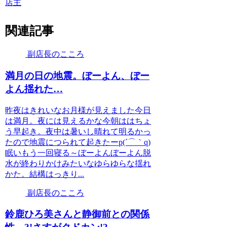
店主
関連記事
副店長のこころ
満月の日の地震。ぼーよん、ぼー
よん揺れた…
昨夜はきれいなお月様が見えました今日
は満月。夜には見えるかな今朝ははちょ
う早起き。夜中は暑いし晴れて明るかっ
たので地震につられて起きたーp(´⌒｀q)
眠いもう一回寝る～ぼーよんぼーよん脱
水が終わりかけみたいなゆらゆらな揺れ
かた。結構はっきり...
副店長のこころ
鈴鹿ひろ美さんと静御前との関係