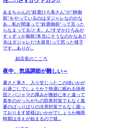
性…?!さすがクドカン!?
あまちゃんの"鈴鹿ひろ美さん"が"静御
前"をやっているのはダジャレなのかな
あ…私が間違って"鈴鹿御前"って言った
らなまってる!と夫。ん?すずかひろみが
すぅずぅか御前?本当にそうなのかなあ?!
夫はダジャレだ!大発見!って思った様子
です…ありが...
副店長のこころ
夜中、気温調節が難しい～
暑さと寒さ、入り交じったこの頃いかが
お過ごしでしょうか？快適に眠れる掛布
団とパジャマの厚みが微妙に冬と違って
真冬のがっちがちの防寒対策でもなく真
夏のばっりばりの冷房対策でもなく困っ
ております皆様はいかがでしょうか梅雨
時期は冷えが始まるので就...