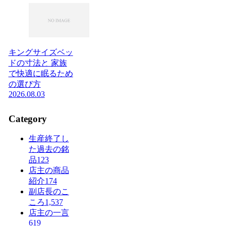
キングサイズベッ
ドの寸法と 家族
で快適に眠るため
の選び方
2026.08.03
Category
生産終了し
た過去の銘
品
123
店主の商品
紹介
174
副店長のこ
ころ
1,537
店主の一言
619