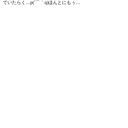
ていたらく…p(´⌒｀q)ほんとにもぅ…