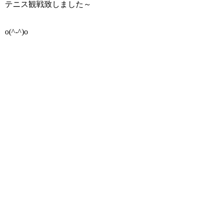
テニス観戦致しました～
o(^-^)o