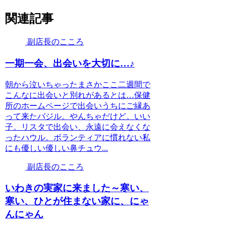
関連記事
副店長のこころ
一期一会、出会いを大切に…♪
朝から泣いちゃったまさかここ二週間で
こんなに出会いと別れがあるとは…保健
所のホームページで出会いうちにご縁あ
って来たバジル。やんちゃだけど。いい
子。リスタで出会い、永遠に会えなくな
ったハウル。ボランティアに慣れない私
にも優しい優しい鼻チュウ...
副店長のこころ
いわきの実家に来ました～寒い、
寒い、ひとが住まない家に、にゃ
んにゃん