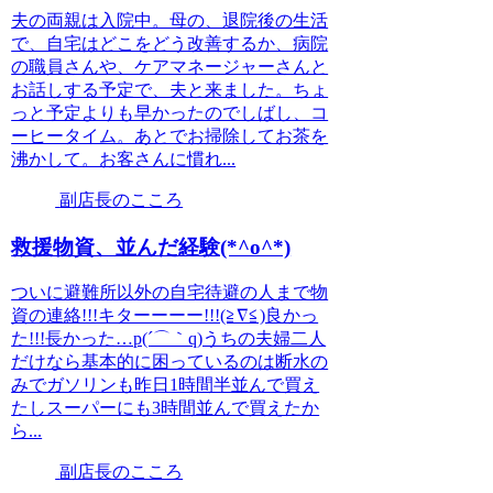
夫の両親は入院中。母の、退院後の生活
で、自宅はどこをどう改善するか、病院
の職員さんや、ケアマネージャーさんと
お話しする予定で、夫と来ました。ちょ
っと予定よりも早かったのでしばし、コ
ーヒータイム。あとでお掃除してお茶を
沸かして。お客さんに慣れ...
副店長のこころ
救援物資、並んだ経験(*^o^*)
ついに避難所以外の自宅待避の人まで物
資の連絡!!!キターーーー!!!(≧∇≦)良かっ
た!!!長かった…p(´⌒｀q)うちの夫婦二人
だけなら基本的に困っているのは断水の
みでガソリンも昨日1時間半並んで買え
たしスーパーにも3時間並んで買えたか
ら...
副店長のこころ