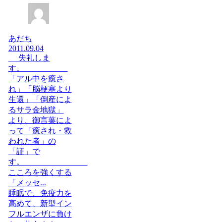
あだち
2011.09.04
失礼しま
す。
「アル中を癒さ
れ」「脳梗塞より
生還」「倒産によ
るサラ金地獄」
より、御言葉によ
って「癒され・救
われた者」の
「証」で
す。
こころを強くする
「メッセ...
睡眠で、免疫力を
高めて、新型イン
フルエンザに負け