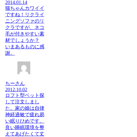
2014.01.14
猫ちゃんカワイイ
ですね！リクライ
ニングソファのリ
クラですが、ネコ
毛が付きやすい素
材でしょうか？
いまあるものに感
謝。
ちーさん
2012.10.02
ロフト型ベット探
して注文しまし
た。家の娘は自律
神経過敏で疲れ易
い眠りひめです。
良い睡眠環境を整
えてあげたくて丈