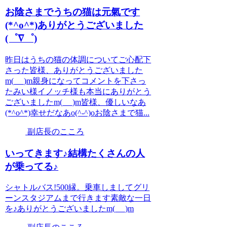
お陰さまでうちの猫は元氣です
(*^o^*)ありがとうございました
(゜∇゜)
昨日はうちの猫の体調についてご心配下
さった皆様、ありがとうございました
m(_ _)m親身になってコメントを下さっ
たみい様イノッチ様も本当にありがとう
ございましたm(_ _)m皆様、優しいなあ
(*^o^*)幸せだなあo(^-^)oお陰さまで猫...
副店長のこころ
いってきます♪結構たくさんの人
が乗ってる♪
シャトルバス!500縁。乗車しましてグリ
ーンスタジアムまで行きます素敵な一日
を♪ありがとうございましたm(_ _)m