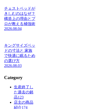
チェストベッドが
きしむのはなぜ？
構造上の理由とプ
ロが教える補強術
2026.08.04
キングサイズベッ
ドの寸法と 家族
で快適に眠るため
の選び方
2026.08.03
Category
生産終了し
た過去の銘
品
123
店主の商品
紹介
174