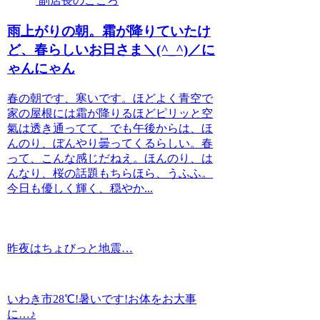
副店長のこころ
雨上がりの朝。霜が降りていたけ
ど、春らしいお日さま＼(^_^)／に
ゃんにゃん
春の朝です、寒いです。ほどよく青空で
家の屋根には霜が降りるほどピリッと空
氣は透き通ってて、でも午後からは、ほ
んのり、ぼんやり曇ってくるらしい。春
って、こんな感じだねえ。ほんのり、は
んなり、桜の話題もちらほら、うふふ。
今日も優しく輝く、穏やか...
昨夜はちょびっと地震…
いわき市28℃!暑いです!お体をお大事
に…♪