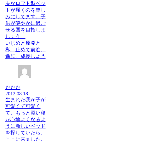
夫なロフト型ベッ
トが届くのを楽し
みにしてます。子
供が健やかに過ご
せる国を目指しま
しょう！
いじめと原発と
私。止めて前進、
進歩、成長しよう
だだだ
2012.08.18
生まれた我が子が
可愛くて可愛く
て、もっと添い寝
が心地よくなるよ
うに新しいベッド
を探していたら、
ここに来ました。