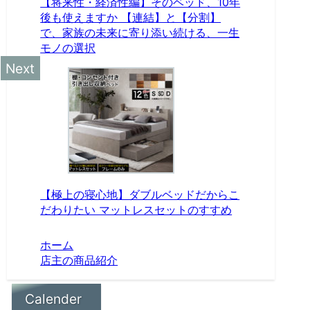
【将来性・経済性編】そのベッド、10年
後も使えますか 【連結】と【分割】
で、家族の未来に寄り添い続ける、一生
モノの選択
【極上の寝心地】ダブルベッドだからこ
だわりたい マットレスセットのすすめ
ホーム
店主の商品紹介
Calender