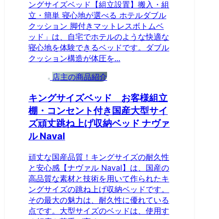
ングサイズベッド【組立設置】搬入・組
立・簡単 寝心地が選べる ホテルダブル
クッション 脚付きマットレスボトムベ
ッド」は、自宅でホテルのような快適な
寝心地を体験できるベッドです。ダブル
クッション構造が体圧を...
店主の商品紹介
キングサイズベッド お客様組立
棚・コンセント付き国産大型サイ
ズ頑丈跳ね上げ収納ベッド ナヴァ
ル Naval
頑丈な国産品質！キングサイズの耐久性
と安心感【ナヴァル Naval】は、国産の
高品質な素材と技術を用いて作られたキ
ングサイズの跳ね上げ収納ベッドです。
その最大の魅力は、耐久性に優れている
点です。大型サイズのベッドは、使用す