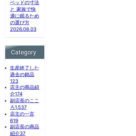
ベッドの寸法
と 家族で快
適に眠るため
の選び方
2026.08.03
Category
生産終了した
過去の銘品
123
店主の商品紹
介
174
副店長のここ
ろ
1,537
店主の一言
619
副店長の商品
紹介
37