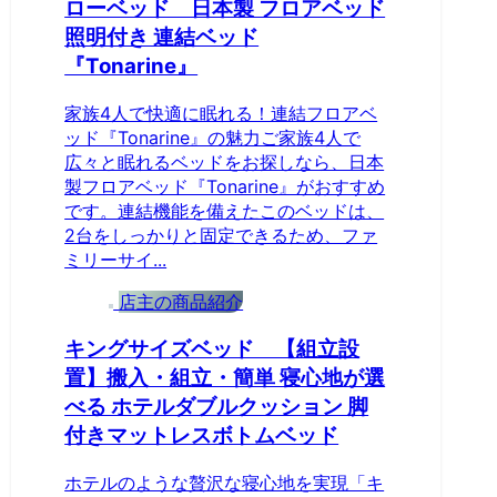
ローベッド 日本製 フロアベッド
照明付き 連結ベッド
『Tonarine』
家族4人で快適に眠れる！連結フロアベ
ッド『Tonarine』の魅力ご家族4人で
広々と眠れるベッドをお探しなら、日本
製フロアベッド『Tonarine』がおすすめ
です。連結機能を備えたこのベッドは、
2台をしっかりと固定できるため、ファ
ミリーサイ...
店主の商品紹介
キングサイズベッド 【組立設
置】搬入・組立・簡単 寝心地が選
べる ホテルダブルクッション 脚
付きマットレスボトムベッド
ホテルのような贅沢な寝心地を実現「キ