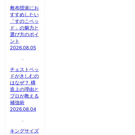
敷布団派にお
すすめしたい
「すのこベッ
ド」の魅力と
選び方のポイ
ント
2026.08.05
チェストベッ
ドがきしむの
はなぜ？ 構
造上の理由と
プロが教える
補強術
2026.08.04
キングサイズ