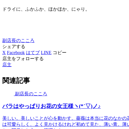
ドライに、ふかふか、ほかほか、にゃり。
副店長のこころ
シェアする
X
Facebook
はてブ
LINE
コピー
店主をフォローする
店主
関連記事
副店長のこころ
バラはやっぱりお花の女王様ヽ(*´▽)ノ♪
美しい。美しいことが心を動かす。薔薇は本当に花のなかの
は可愛らしく、よく見かけるけれど初めて見た、薄い青。薄