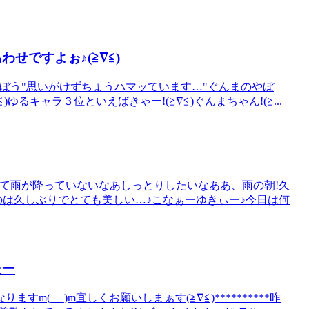
せですよぉ♪(≧∇≦)
やぼう"思いがけずちょうハマッています…"ぐんまのやぼ
)ゆるキャラ３位といえばきゃー!(≧∇≦)ぐんまちゃん!(≧...
てて雨が降っていないなあしっとりしたいなああ、雨の朝!久
るのは久しぶりでとても美しい…♪こなぁーゆきぃー♪今日は何
たー
_ _)m宜しくお願いしまぁす(≧∇≦)**********昨