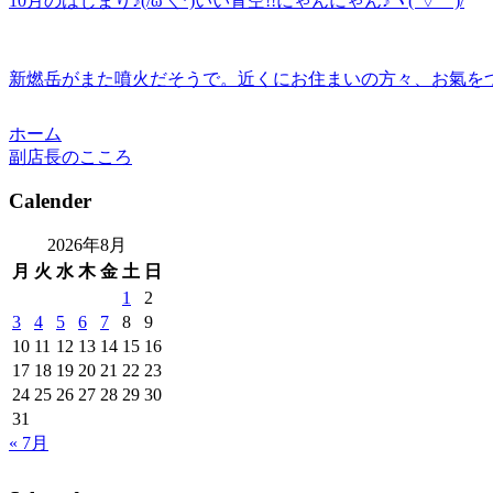
10月のはじまり♪(/ω＼*)いい青空!!にゃんにゃん♪ヽ(´▽｀)/
新燃岳がまた噴火だそうで。近くにお住まいの方々、お氣をつけ
ホーム
副店長のこころ
Calender
2026年8月
月
火
水
木
金
土
日
1
2
3
4
5
6
7
8
9
10
11
12
13
14
15
16
17
18
19
20
21
22
23
24
25
26
27
28
29
30
31
« 7月