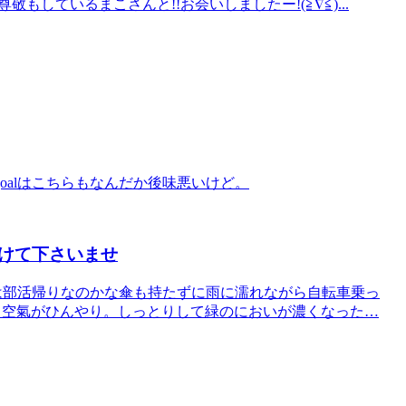
しているまこさんと!!お会いしましたー!(≧∇≦)...
oalはこちらもなんだか後味悪いけど。
けて下さいませ
生は部活帰りなのかな傘も持たずに雨に濡れながら自転車乗っ
て空氣がひんやり。しっとりして緑のにおいが濃くなった…