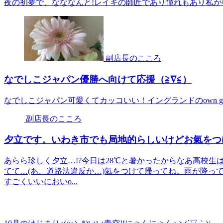
夜の初夢で、なななんと!レイキの師匠であり憧れもあり私が尊敬も
副店長のこころ
なでしこジャパン優勝へ向けて応援（≧∇≦）
なでしこジャパン可愛くてカッコいい！イングランドのown g
副店長のこころ
夕立です。いわき市でも局地的らしいけどお氣をつ
あらら珍しく夕立…!?今日は28℃と暑かったからなあ高校
てて…(あ、道路法違反か…)氣をつけて帰ってね。雨が降っ
すごくいいにおいo...