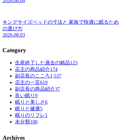
2026.08.04
キングサイズベッドの寸法と 家族で快適に眠るため
の選び方
2026.08.03
Category
生産終了した過去の銘品
123
店主の商品紹介
174
副店長のこころ
1,537
店主の一言
619
副店長の商品紹介
37
良い眠り
9
眠りと美しさ
6
眠りと健康
5
眠りのリフレ
1
未分類
100
Archives