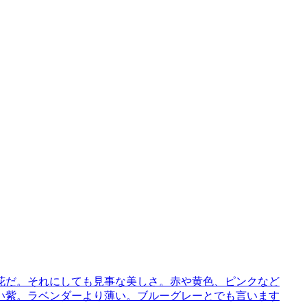
花だ。それにしても見事な美しさ。赤や黄色、ピンクなど
い紫。ラベンダーより薄い。ブルーグレーとでも言います