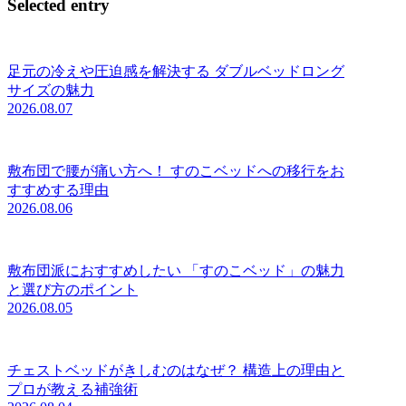
Selected entry
足元の冷えや圧迫感を解決する ダブルベッドロング
サイズの魅力
2026.08.07
敷布団で腰が痛い方へ！ すのこベッドへの移行をお
すすめする理由
2026.08.06
敷布団派におすすめしたい 「すのこベッド」の魅力
と選び方のポイント
2026.08.05
チェストベッドがきしむのはなぜ？ 構造上の理由と
プロが教える補強術