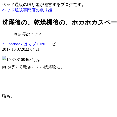
ベッド通販の眠り姫が運営するブログです。
ベッド通販専門店の眠り姫
洗濯後の、乾燥機後の、ホカホカスペース
副店長のこころ
X
Facebook
はてブ
LINE
コピー
2017.10.07
2022.04.21
雨っぽくて乾きにくい洗濯物も。
猫も。