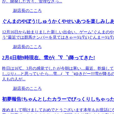
か。開発した方々、管理なさっ...
副店長のこころ
ぐんまのやぼう!しゅうかくやせいあつを楽しみしあわ
12月16日から始まりました新しい出会い。ゲーム"ぐんまの
う"最近では群馬ナンバーを見てはきゃー!(≧∇≦)ぐんまー!(≧∇≦
副店長のこころ
2月4日朝9時現在、雪が(゜∇゜)降ってきた!
昨日は16℃。3月の感覚でしたが今朝は寒い…最近、乾燥し
しぶり♪…と思っていたら…雪…(゜∇゜)ゆきだー!!!雪が降
人もの人が...
副店長のこころ
初夢報告!ちゃんとしたカラーでびっくりしちゃっ
改めまして明けましておめでとうございます本年もお世話になりますm(