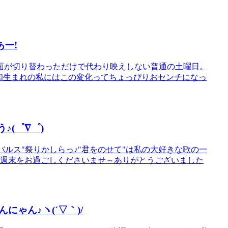
ー!
面が切り替わっただけで代わり映えしない普通の土曜日。
和生まれの私にはこの変化ってちょっぴりおセンチになっ
♪(゜∇゜)
はまた"バルス"祭りかしらっ♪"君をのせて"は私の大好きな歌の一
の週末をお過ごしくださいませ～ありがとうございました
ゃん♪ヽ(´▽｀)/