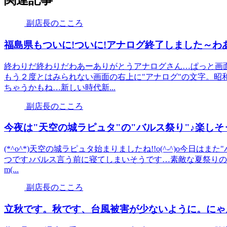
関連記事
副店長のこころ
福島県もついに!ついに!アナログ終了しました～わあ
終わりだ終わりだわあーありがとうアナログさん…ぱっと画
もう２度とはみられない画面の右上に"アナログ"の文字。昭
ちゃうかもね…新しい時代新...
副店長のこころ
今夜は"天空の城ラピュタ"の"バルス祭り"♪楽しそう
(*^o^*)天空の城ラピュタ始まりましたね!!o(^-^)o今日
つです♪バルス言う前に寝てしまいそうです…素敵な夏祭り
m(...
副店長のこころ
立秋です。秋です、台風被害が少ないように。にゃんに