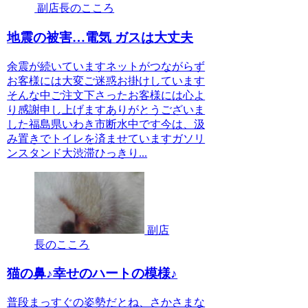
副店長のこころ
地震の被害…電気 ガスは大丈夫
余震が続いていますネットがつながらず
お客様には大変ご迷惑お掛けしています
そんな中ご注文下さったお客様には心よ
り感謝申し上げますありがとうございま
した福島県いわき市断水中です今は、汲
み置きでトイレを済ませていますガソリ
ンスタンド大渋滞ひっきり...
副店
長のこころ
猫の鼻♪幸せのハートの模様♪
普段まっすぐの姿勢だとね、さかさまな