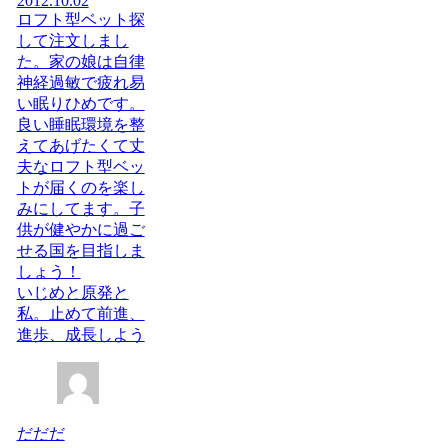
2012.10.02
ロフト型ベット探
して注文しまし
た。家の娘は自律
神経過敏で疲れ易
い眠りひめです。
良い睡眠環境を整
えてあげたくて丈
夫なロフト型ベッ
トが届くのを楽し
みにしてます。子
供が健やかに過ご
せる国を目指しま
しょう！
いじめと原発と
私。止めて前進、
進歩、成長しよう
だだだ