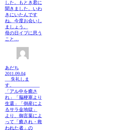
した。もとき君に
聞きました。いわ
きにいたんです
ね。今度お会いし
ましょう。
母の日イブに思う
こと…
あだち
2011.09.04
失礼しま
す。
「アル中を癒さ
れ」「脳梗塞より
生還」「倒産によ
るサラ金地獄」
より、御言葉によ
って「癒され・救
われた者」の