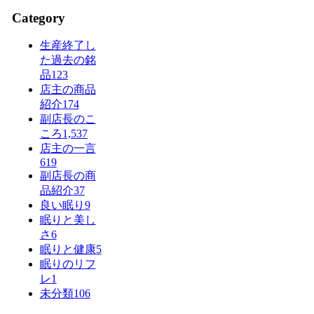
Category
生産終了し
た過去の銘
品
123
店主の商品
紹介
174
副店長のこ
ころ
1,537
店主の一言
619
副店長の商
品紹介
37
良い眠り
9
眠りと美し
さ
6
眠りと健康
5
眠りのリフ
レ
1
未分類
106