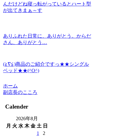
んだけどね寝っ転がっているとハート型
が出てきまぁ～す
ありふれた日常に、ありがとう。からだ
さん、ありがとう…
(≧∇≦)商品のご紹介ですっ★★シングル
ベッド★★(^O^)
ホーム
副店長のこころ
Calender
2026年8月
月
火
水
木
金
土
日
1
2