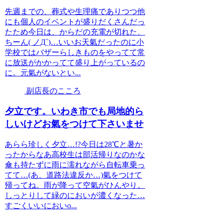
先週までの、葬式や生理痛でありつつ他
にも個人のイベントが盛りだくさんだっ
たため今日は、からだの充電が切れた、
ちーん( ノД`)…いいお天氣だったのに小
学校ではバザーらしきものをやってて常
に放送がかかってて盛り上がっているの
に。元氣がないとい...
副店長のこころ
夕立です。いわき市でも局地的ら
しいけどお氣をつけて下さいませ
あらら珍しく夕立…!?今日は28℃と暑か
ったからなあ高校生は部活帰りなのかな
傘も持たずに雨に濡れながら自転車乗っ
てて…(あ、道路法違反か…)氣をつけて
帰ってね。雨が降って空氣がひんやり。
しっとりして緑のにおいが濃くなった…
すごくいいにおいo...