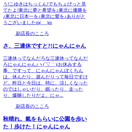
う!こゆきはちっくん!でもちょびっと見
てたよ!東北に夢と希望を♪東北に優勝を
♪東北に日本一を♪東北に愛を♪ありがと
うございましたm(_ _)m
副店長のこころ
さ、三連休ですと?!にゃんにゃん
三連休ってなんだろな三連休ってなんだ
ろにゃんにゃん♪ヽ(´▽｀)/お休みする
事、ですって、にゃんにゃんぼくちん
は、休んだり、遊んだりって毎日ですけ
ど。昨日と今日は、特に、涼しくなった
のではしゃいだり、眠ったり、走った
り、爆睡したりだよ。にゃ...
副店長のこころ
秋晴れ。氣をもらいに公園を歩い
た！歩けた！にゃんにゃん