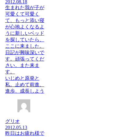
2012.08.18
生まれた我が子が
可愛くて可愛く
て、もっと添い寝
が心地よくなるよ
うに新しいベッド
を探していたら、
ここに来ました。
日記が興味深いで
す。頑張ってくだ
さい。また来ま
す。
いじめと原発と
私。止めて前進、
進歩、成長しよう
グリオ
2012.05.13
昨日はお疲れ様で