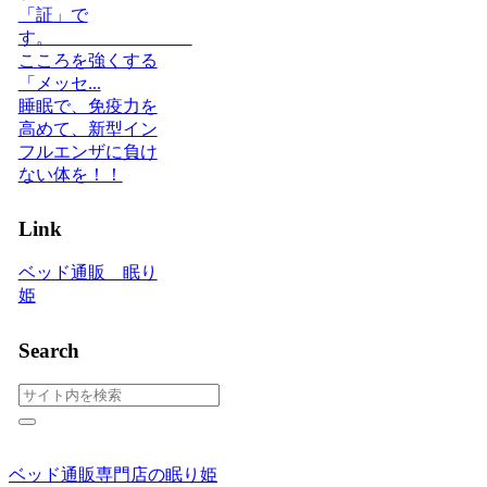
「証」で
す。
こころを強くする
「メッセ...
睡眠で、免疫力を
高めて、新型イン
フルエンザに負け
ない体を！！
Link
ベッド通販 眠り
姫
Search
ベッド通販専門店の眠り姫