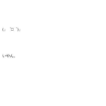
(」゜□゜)」
いやん。