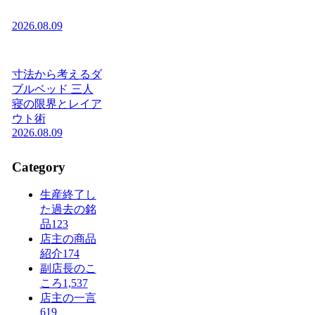
2026.08.09
寸法から考えるダ
ブルベッド 三人
寝の限界とレイア
ウト術
2026.08.09
Category
生産終了し
た過去の銘
品
123
店主の商品
紹介
174
副店長のこ
ころ
1,537
店主の一言
619