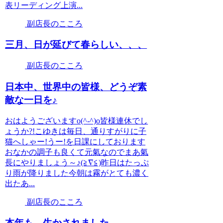
表リーディング上演...
副店長のこころ
三月、日が延びて春らしい、、、
副店長のこころ
日本中、世界中の皆様、どうぞ素
敵な一日を♪
おはようございますo(^-^)o皆様連休でし
ょうか?!こゆきは毎日、通りすがりに子
猫へしゃー!うー!を日課にしております
おなかの調子も良くて元氣なのでまあ氣
長にやりましょう～♪(≧∇≦)昨日はたっぷ
り雨が降りました今朝は霧がとても濃く
出たあ...
副店長のこころ
本年も、生かされました