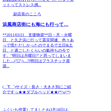
ットってストレス感...
副店長のこころ
浜風商店街にも海にも行って…
**2011/03/21、支援物資**日・月・火曜
日、と久之浜に行って震災関連、色々あ
って慌ただしかったのでまるで土日&土
日、と過ごしたくらいの氣持ちの今で
す。"明日は月曜日?"と思ってしまいま
した…(°□°;)…?!明日はプラスチック資
源...
(゜∇゜)サイズ・長さ・大きさ別にご紹
介ですっ★★ダブルベッド★★(*^o^*)
ふくいち停電してましたね3月18日は。