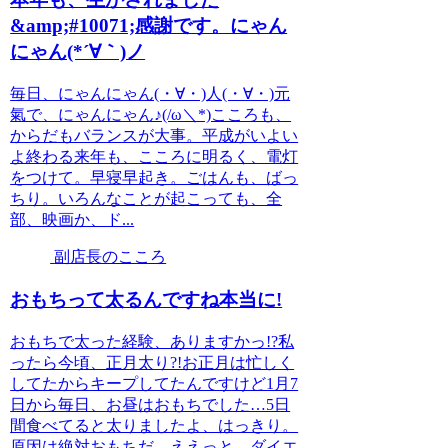
&amp;#10071;感謝です。にゃん
にゃん(*´∀｀)ノ
毎日、にゃんにゃん(・∀・)人(・∀・)元
氣で、にゃんにゃん♪(/ω＼*)こころも、
からだもバランスが大事。平成がいよい
よ終わる来年も、こころに明るく、電灯
をつけて。早寝早起き。ごはんも、ばっ
ちり。いろんなことが起こっても、全
部、映画か、ド...
副店長のこころ
おもちって太るんですね本当に!
おもちで太った経験、ありますかっ!?私
ったら今頃、正月太り?!お正月は忙しく
してたからキープしてたんですけど1月7
日から毎日、お昼はおもちでした…5日
間食べてると太りましたよ、はっきり。
原因は絶対おもちだ…ええっと…ダイエ