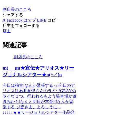
副店長のこころ
シェアする
X
Facebook
はてブ
LINE
コピー
店主をフォローする
店主
関連記事
副店長のこころ
m(_ _)m★宣伝★アリオス★リー
ジョナルシアター★o(^-^)o
今日は稽古!なんか緊張するっ!今日のア
リオスは石井竜也さんのライヴGRAYの
ライヴ２つ。行われるもよう駐車場が激
混みかも!なんと明日が本番!!!なんか緊
張するっ!皆さま、よろしうに…
↓↓↓↓↓★★リージョナルシアター作品発