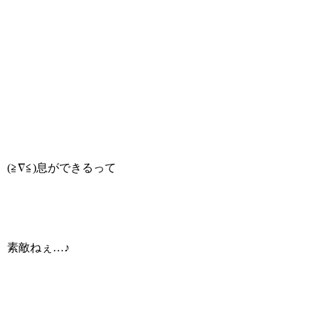
(≧∇≦)息ができるって
素敵ねぇ…♪