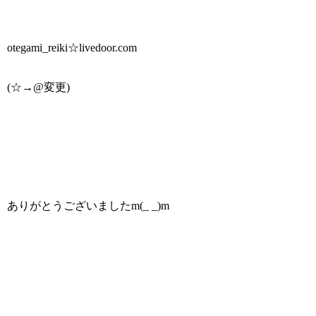
otegami_reiki☆livedoor.com
(☆→@変更)
ありがとうございましたm(_ _)m