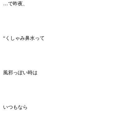
…で昨夜、
“くしゃみ鼻水って
風邪っぽい時は
いつもなら