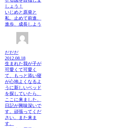
せる国を目指しま
しょう！
いじめと原発と
私。止めて前進、
進歩、成長しよう
だだだ
2012.08.18
生まれた我が子が
可愛くて可愛く
て、もっと添い寝
が心地よくなるよ
うに新しいベッド
を探していたら、
ここに来ました。
日記が興味深いで
す。頑張ってくだ
さい。また来ま
す。