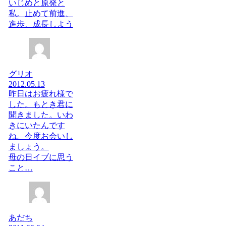
いじめと原発と
私。止めて前進、
進歩、成長しよう
グリオ
2012.05.13
昨日はお疲れ様で
した。もとき君に
聞きました。いわ
きにいたんです
ね。今度お会いし
ましょう。
母の日イブに思う
こと…
あだち