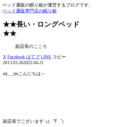
ベッド通販の眠り姫が運営するブログです。
ベッド通販専門店の眠り姫
★★長い・ロングベッド
★★
副店長のこころ
X
Facebook
はてブ
LINE
コピー
2013.03.26
2022.04.21
m(_ _)mこんにちは～
副店長でございますっ(゜∇゜)