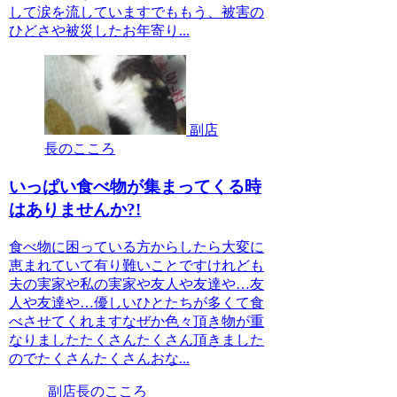
して涙を流していますでももう、被害の
ひどさや被災したお年寄り...
副店
長のこころ
いっぱい食べ物が集まってくる時
はありませんか?!
食べ物に困っている方からしたら大変に
恵まれていて有り難いことですけれども
夫の実家や私の実家や友人や友達や…友
人や友達や…優しいひとたちが多くて食
べさせてくれますなぜか色々頂き物が重
なりましたたくさんたくさん頂きました
のでたくさんたくさんおな...
副店長のこころ