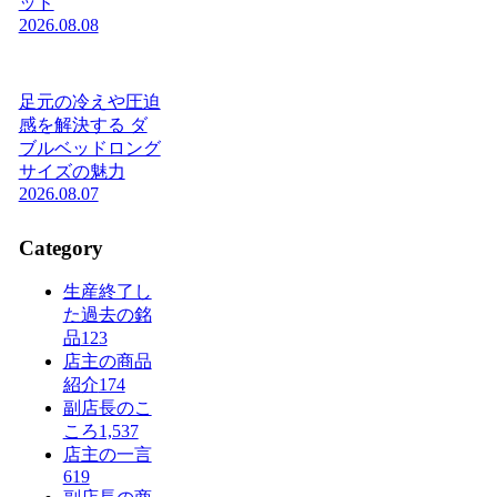
ッド
2026.08.08
足元の冷えや圧迫
感を解決する ダ
ブルベッドロング
サイズの魅力
2026.08.07
Category
生産終了し
た過去の銘
品
123
店主の商品
紹介
174
副店長のこ
ころ
1,537
店主の一言
619