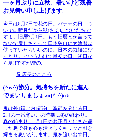
一ヶ月ぶりに立秋。暑いけど残暑
お見舞い申し上げます。
今日は8月7日で花の日。バナナの日。つ
いでに新月だから朔(さく)。ついたちで
すよ、旧暦7月1日。もう旧暦とか言って
ないで戻しちゃって日本独自に太陰暦は
使っていたらいいのに。日本の気候にぴ
ったり。というわけで最初の日、初日か
ら夏!!ですが暦の...
副店長のこころ
(^w^)節分。氣持ちを新たに進ん
でまいりましょ♪o(^-^)o♪
鬼は外♪福は内♪節分。季節を分ける日。
2月の一番寒いこの時期に冬の終わり。
春の始まり。1月1日のお正月とはまた違
った趣で身も心も清々しくキリッと引き
締まる思いがします。鬼を追い出す日、