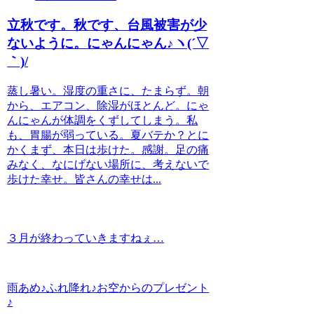
立秋です。秋です、台風被害が少
ないように。にゃんにゃん♪ヽ(´▽
｀)/
蒸し暑い。湿度の重さに、たまらず。朝
から、エアコン、除湿がほとんど。にゃ
んにゃんが体調をくずしてしまう。私
も、胃腸が弱っている。夏バテか？とに
かくまず、本日は歩けた。感謝。足の痛
みなく、なにげない場所に、考えないで
歩けた幸せ。皆さんの幸せは...
３月が終わっていきますねぇ…
雨あめ♪ふれ降れ♪お空からのプレゼント
♪