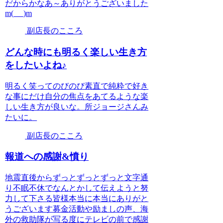
だからかなあ～ありがとうございました
m(_ _)m
副店長のこころ
どんな時にも明るく楽しい生き方
をしたいよね♪
明るく笑ってのびのび素直で純粋で好き
な事にだけ自分の焦点をあてるような楽
しい生き方が良いな。所ジョージさんみ
たいに。
副店長のこころ
報道への感謝&憤り
地震直後からずっとずっとずっと文字通
り不眠不休でなんとかして伝えようと努
力して下さる皆様本当に本当にありがと
うございます募金活動や励ましの声、海
外の救助隊が写る度にテレビの前で感謝