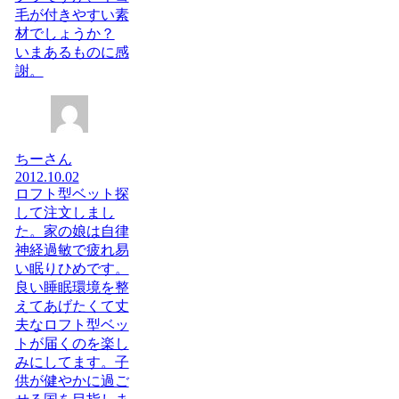
毛が付きやすい素
材でしょうか？
いまあるものに感
謝。
ちーさん
2012.10.02
ロフト型ベット探
して注文しまし
た。家の娘は自律
神経過敏で疲れ易
い眠りひめです。
良い睡眠環境を整
えてあげたくて丈
夫なロフト型ベッ
トが届くのを楽し
みにしてます。子
供が健やかに過ご