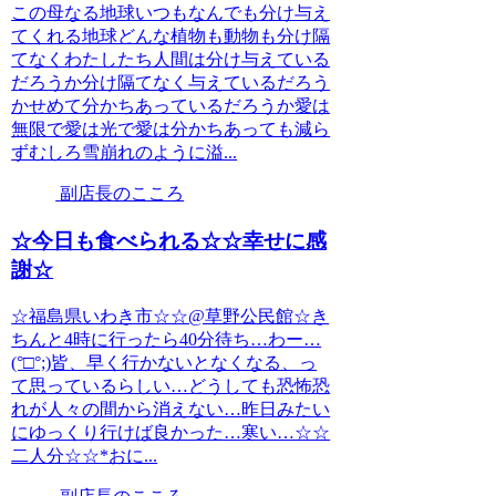
この母なる地球いつもなんでも分け与え
てくれる地球どんな植物も動物も分け隔
てなくわたしたち人間は分け与えている
だろうか分け隔てなく与えているだろう
かせめて分かちあっているだろうか愛は
無限で愛は光で愛は分かちあっても減ら
ずむしろ雪崩れのように溢...
副店長のこころ
☆今日も食べられる☆☆幸せに感
謝☆
☆福島県いわき市☆☆@草野公民館☆き
ちんと4時に行ったら40分待ち…わー…
(°□°;)皆、早く行かないとなくなる、っ
て思っているらしい…どうしても恐怖恐
れが人々の間から消えない…昨日みたい
にゆっくり行けば良かった…寒い…☆☆
二人分☆☆*おに...