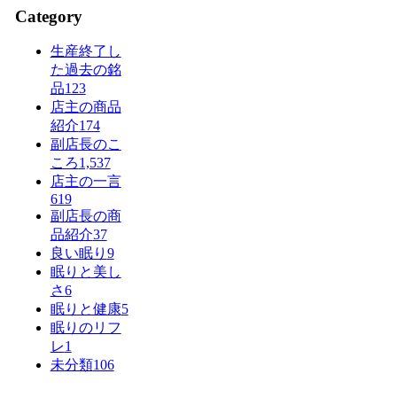
Category
生産終了し
た過去の銘
品
123
店主の商品
紹介
174
副店長のこ
ころ
1,537
店主の一言
619
副店長の商
品紹介
37
良い眠り
9
眠りと美し
さ
6
眠りと健康
5
眠りのリフ
レ
1
未分類
106