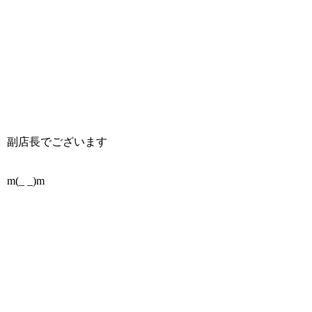
副店長でございます
m(_ _)m