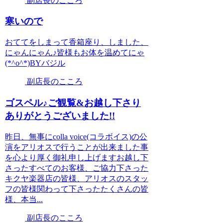
副店長のこころ
寒いので
おててをしまって香箱座り、しました、
にゃんにゃん♪皆様もお体を温めてにゃ
(*^o^*)BYバジル
副店長のこころ
ゴスペル♪ご観覧&お越し下さり
ありがとうございました!!
昨日、無事にcolla voice(コラボイス)の公
演をアリオスで行うことが出来ました事
を心より厚く御礼申し上げますお越し下
さったすべてのお客様、ご協力下さった
キクヤ楽器店の皆様、アリオスのスタッ
フの皆様関わって下さったたくさんの皆
様、本当...
副店長のこころ