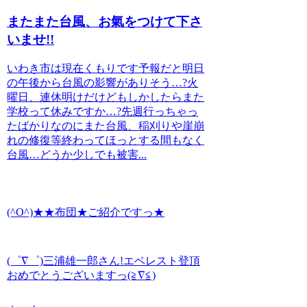
またまた台風、お氣をつけて下さ
いませ!!
いわき市は現在くもりです予報だと明日
の午後から台風の影響がありそう…?火
曜日、連休明けだけどもしかしたらまた
学校って休みですか…?先週行っちゃっ
たばかりなのにまた台風、稲刈りや崖崩
れの修復等終わってほっとする間もなく
台風…どうか少しでも被害...
(^O^)★★布団★ご紹介ですっ★
(゜∇゜)三浦雄一郎さん!エベレスト登頂
おめでとうございますっ(≧∇≦)