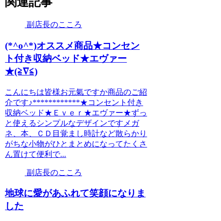
関連記事
副店長のこころ
(*^o^*)オススメ商品★コンセン
ト付き収納ベッド★エヴァー
★(≧∇≦)
こんにちは皆様お元氣ですか商品のご紹
介です♪************★コンセント付き
収納ベッド★Ｅｖｅｒ★エヴァー★ずっ
と使えるシンプルなデザインですメガ
ネ、本、ＣＤ目覚まし時計など散らかり
がちな小物がひとまとめになってたくさ
ん置けて便利で...
副店長のこころ
地球に愛があふれて笑顔になりま
した