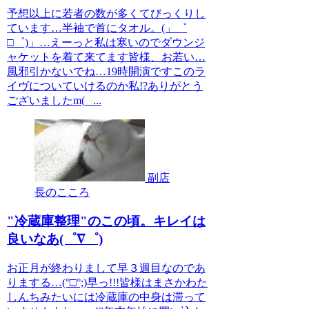
予想以上に若者の数が多くてびっくりし
ています…半袖で首にタオル。(」゜
□゜)」…えーっと私は寒いのでダウンジ
ャケットを着て来てます皆様、お若い…
風邪引かないでね…19時開演ですこのラ
イヴについていけるのか私!?ありがとう
ございましたm(_ ...
副店
長のこころ
"冷蔵庫整理"のこの頃。キレイは
良いなあ(゜∇゜)
お正月が終わりまして早３週目なのであ
りまする…(°□°;)早っ!!!皆様はまさかわた
しんちみたいには冷蔵庫の中身は滞って