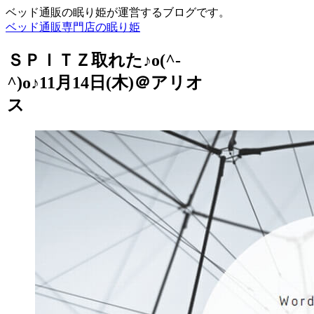
ベッド通販の眠り姫が運営するブログです。
ベッド通販専門店の眠り姫
ＳＰＩＴＺ取れた♪o(^-
^)o♪11月14日(木)＠アリオ
ス