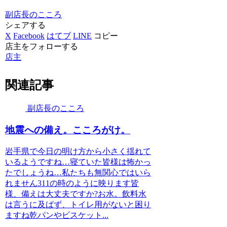
副店長のこころ
シェアする
X
Facebook
はてブ
LINE
コピー
店主をフォローする
店主
関連記事
副店長のこころ
地震への備え。こころがけ。
岩手県で今日の明け方から小さく揺れて
いるようですね…寝ていた皆様は怖かっ
たでしょうね…私たちも無関心ではいら
れません311の時のように映ります皆
様、備えは大丈夫ですか?お水。飲料水
は言うに及ばず、トイレ用がないと困り
ますね乾パンやビスケット...