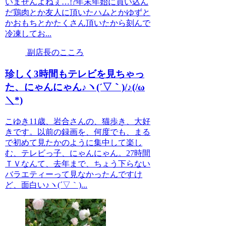
いませんよねぇ…!?年末年始に買い込ん
だ鶏肉とか友人に頂いたハムとかゆずと
かおもちとかたくさん頂いたから刻んで
冷凍してお...
副店長のこころ
珍しく3時間もテレビを見ちゃっ
た、にゃんにゃん♪ヽ(´▽｀)/♪(/ω
＼*)
こゆき11歳、岩合さんの、猫歩き、大好
きです。以前の録画を、何度でも、まる
で初めて見たかのように集中して楽し
む、テレビっ子、にゃんにゃん。27時間
ＴＶなんて、去年まで、ちょう下らない
バラエティーって見なかったんですけ
ど、面白い♪ヽ(´▽｀)...