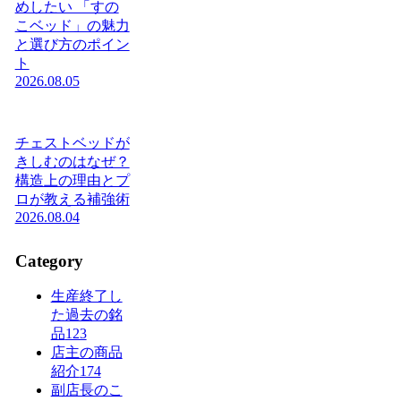
めしたい 「すの
こベッド」の魅力
と選び方のポイン
ト
2026.08.05
チェストベッドが
きしむのはなぜ？
構造上の理由とプ
ロが教える補強術
2026.08.04
Category
生産終了し
た過去の銘
品
123
店主の商品
紹介
174
副店長のこ