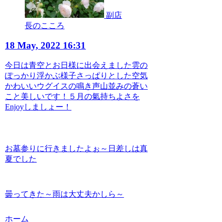
副店
長のこころ
18 May, 2022 16:31
今日は青空とお日様に出会えました雲の
ぽっかり浮かぶ様子さっぱりとした空気
かわいいウグイスの鳴き声山並みの蒼い
こと美しいです！５月の氣持ちよさを
Enjoyしましょー！
お墓参りに行きましたよぉ～日差しは真
夏でした
曇ってきた～雨は大丈夫かしら～
ホーム