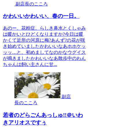
副店長のこころ
かわいいかわいい、春の一日。
あのー、花粉症、らしき鼻水とくしゃみ
は暖かいとひどくなりますか?今日は暖
かくて近所の河原に梅?あんず?の花が咲
き始めていましたかわいいなあホホケッ
ッッ…と、初めましてなのかなウグイス
が鳴きましたかわいいなあ散歩中のわん
ちゃんは飼い主さんに甘...
副店
長のこころ
若者のどらごんあっしゅ!!＠いわ
きアリオスですぅ