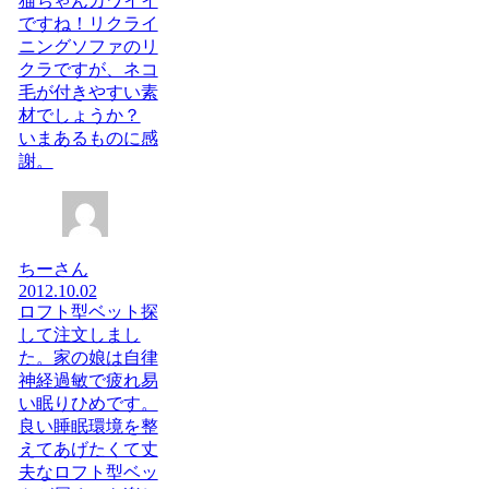
猫ちゃんカワイイ
ですね！リクライ
ニングソファのリ
クラですが、ネコ
毛が付きやすい素
材でしょうか？
いまあるものに感
謝。
ちーさん
2012.10.02
ロフト型ベット探
して注文しまし
た。家の娘は自律
神経過敏で疲れ易
い眠りひめです。
良い睡眠環境を整
えてあげたくて丈
夫なロフト型ベッ