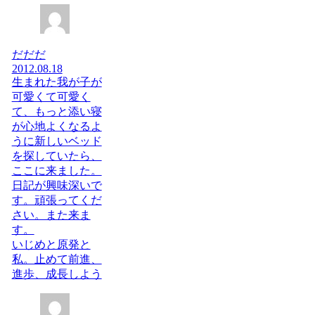
だだだ
2012.08.18
生まれた我が子が
可愛くて可愛く
て、もっと添い寝
が心地よくなるよ
うに新しいベッド
を探していたら、
ここに来ました。
日記が興味深いで
す。頑張ってくだ
さい。また来ま
す。
いじめと原発と
私。止めて前進、
進歩、成長しよう