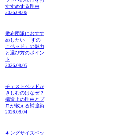
すすめする理由
2026.08.06
敷布団派におすす
めしたい 「すの
こベッド」の魅力
と選び方のポイン
ト
2026.08.05
チェストベッドが
きしむのはなぜ？
構造上の理由とプ
ロが教える補強術
2026.08.04
キングサイズベッ