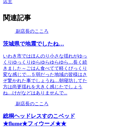
店主
関連記事
副店長のこころ
茨城県で地震でしたね…
いわき市ではほんのり小さな揺れがゆっ
くりゆっくりゆらゆらゆらゆら…長く続
きました～ごはん食べてて軽くびっくり
変な感じで…５弱だった地域の皆様はさ
ぞ驚かれた事でしょうね…朝寝坊してた
方は尚更揺れを大きく感じたでしょう
ね…けがなどはありませんで...
副店長のこころ
総桐ヘッドレスすのこベッド
★flume★フィウーメ★★