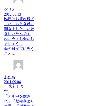
グリオ
2012.05.13
昨日はお疲れ様で
した。もとき君に
聞きました。いわ
きにいたんです
ね。今度お会いし
ましょう。
母の日イブに思う
こと…
あだち
2011.09.04
失礼しま
す。
「アル中を癒さ
れ」「脳梗塞より