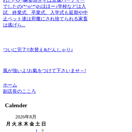
れた(^O^)麻婆焼きそば豆腐パーティー
でしたの(*^o^*)おほほー♪学校などは入
試、終業式、卒業式、入学式も延期や中
止ペット達は邪魔にされ捨てられる家畜
は逃げら...
ついに完了!!衣替え&だんしゃり♪
風が強いよ!お氣をつけて下さいませ～!
ホーム
副店長のこころ
Calender
2026年8月
月
火
水
木
金
土
日
1
2