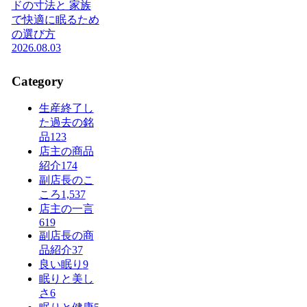
ドの寸法と 家族
で快適に眠るため
の選び方
2026.08.03
Category
生産終了し
た過去の銘
品
123
店主の商品
紹介
174
副店長のこ
ころ
1,537
店主の一言
619
副店長の商
品紹介
37
良い眠り
9
眠りと美し
さ
6