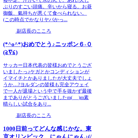
寝不足、汗かいて水のんで。あれ?久し
ぶりのすごい頭痛。辛いから寝る。お昼
御飯、氣持ちが悪くて食べられない。
(この時点でかなりヤバかっ...
副店長のこころ
(*^o^*)おめでとう♪ニッポン６-０
(≧∇≦)
サッカー日本代表の皆様おめでとうござ
いましたっ♪ケガとかコンディションが
イマイチとかありましたが大丈夫でしょ
うか…?ヨルダンの皆様も完全アウェイ
で一人が退場という中で手を抜かず最後
までありがとうございましたm(_ _)m素
晴らしい試合をあり...
副店長のこころ
1000日前ってどんな感じかな。東
京オリンピック、にゃんにゃん♪(/