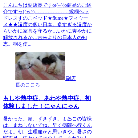
こんにちは副店長ですo(^-^)o商品のご紹
介ですっ(^w^)…………………総桐ヘッ
ドレスすのこベッド★flume★フィウー
メ★★湿度の多い日本。多すぎる湿度か
らいかに家具を守るか…いかに爽やかに
解放されるか…古来よりの日本人の知
恵。桐を使...
副店
長のこころ
もしや熱中症、あわや熱中症、初
体験しました！にゃんにゃん
暑かった。頭、ずきずき。よゐこの皆様
は、まねしないでね。早く病院へ行くん
だよ。朝、生理痛かと思いきや。暑さの