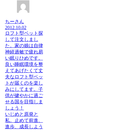
ちーさん
2012.10.02
ロフト型ベット探
して注文しまし
た。家の娘は自律
神経過敏で疲れ易
い眠りひめです。
良い睡眠環境を整
えてあげたくて丈
夫なロフト型ベッ
トが届くのを楽し
みにしてます。子
供が健やかに過ご
せる国を目指しま
しょう！
いじめと原発と
私。止めて前進、
進歩、成長しよう