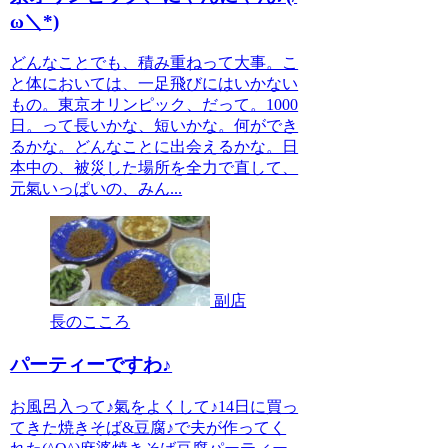
ω＼*)
どんなことでも、積み重ねって大事。こ
と体においては、一足飛びにはいかない
もの。東京オリンピック、だって。1000
日。って長いかな、短いかな。何ができ
るかな。どんなことに出会えるかな。日
本中の、被災した場所を全力で直して、
元氣いっぱいの、みん...
副店
長のこころ
パーティーですわ♪
お風呂入って♪氣をよくして♪14日に買っ
てきた焼きそば&豆腐♪で夫が作ってく