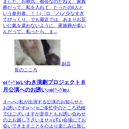
ました。お葬式。都会なのだねえ、家族
葬だって。私を入れて、たったの8人と
いう参列者。！！(゜ロ゜ノ)ノ少なすぎ
てびっくり。でも最近では、あまりお互
いに氣を遣わないように、家族葬が多い
んだって。私ったら、ま...
副店
長のこころ
o(^-^)oいわき演劇プロジェクト８
月公演へのお誘い♪o(^-^)o♪
えへへ♪私が出演する公演のお知らせと
お誘いですo(^-^)oご多忙中のところ恐縮
ではございますが是非ともお誘い合わせ
の上お越し下さいませ♪(≧∇≦)会場にてお
会いできますことを心より楽しみに致し