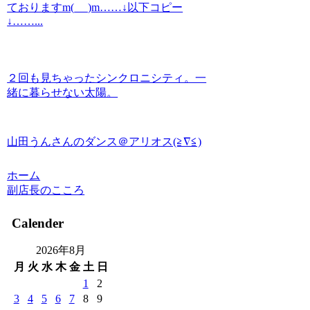
ておりますm(_ _)m……↓以下コピー
↓……...
２回も見ちゃったシンクロニシティ。一
緒に暮らせない太陽。
山田うんさんのダンス＠アリオス(≧∇≦)
ホーム
副店長のこころ
Calender
2026年8月
月
火
水
木
金
土
日
1
2
3
4
5
6
7
8
9