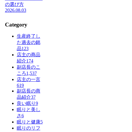
の選び方
2026.08.03
Category
生産終了し
た過去の銘
品
123
店主の商品
紹介
174
副店長のこ
ころ
1,537
店主の一言
619
副店長の商
品紹介
37
良い眠り
9
眠りと美し
さ
6
眠りと健康
5
眠りのリフ