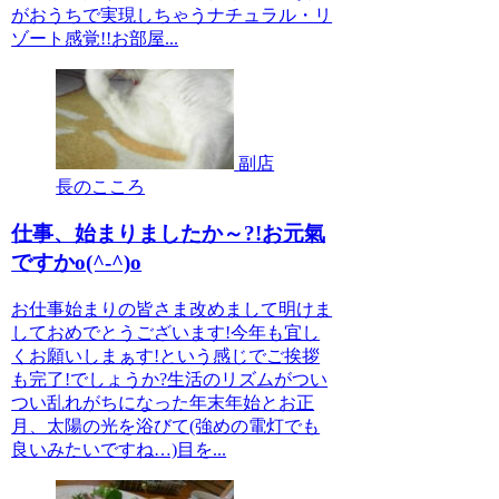
がおうちで実現しちゃうナチュラル・リ
ゾート感覚!!お部屋...
副店
長のこころ
仕事、始まりましたか～?!お元氣
ですかo(^-^)o
お仕事始まりの皆さま改めまして明けま
しておめでとうございます!今年も宜し
くお願いしまぁす!という感じでご挨拶
も完了!でしょうか?生活のリズムがつい
つい乱れがちになった年末年始とお正
月、太陽の光を浴びて(強めの電灯でも
良いみたいですね…)目を...