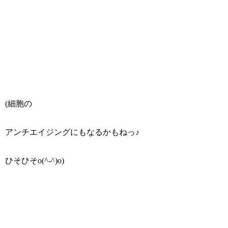
(細胞の
アンチエイジングにもなるかもねっ♪
ひそひそo(^-^)o)