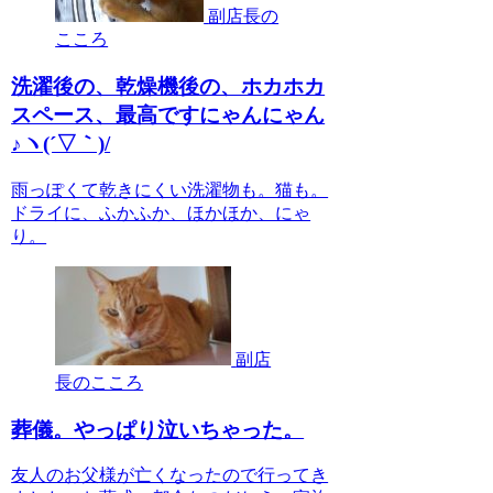
副店長の
こころ
洗濯後の、乾燥機後の、ホカホカ
スペース、最高ですにゃんにゃん
♪ヽ(´▽｀)/
雨っぽくて乾きにくい洗濯物も。猫も。
ドライに、ふかふか、ほかほか、にゃ
り。
副店
長のこころ
葬儀。やっぱり泣いちゃった。
友人のお父様が亡くなったので行ってき