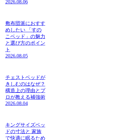
2026.08.06
敷布団派におすす
めしたい 「すの
こベッド」の魅力
と選び方のポイン
ト
2026.08.05
チェストベッドが
きしむのはなぜ？
構造上の理由とプ
ロが教える補強術
2026.08.04
キングサイズベッ
ドの寸法と 家族
で快適に眠るため