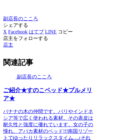
副店長のこころ
シェアする
X
Facebook
はてブ
LINE
コピー
店主をフォローする
店主
関連記事
副店長のこころ
ご紹介★すのこベッド★プルメリ
ア★
バナナの木の仲間です。バリやインドネ
シア等で広く使われる素材。その表皮は
耐久性と強度に優れています。女の子の
憧れ、アバカ素材のベッド!!!南国リゾー
トでゆったりリラックスタイム…♪それ