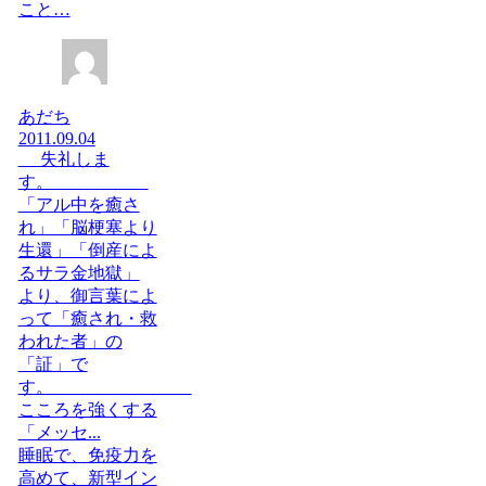
こと…
あだち
2011.09.04
失礼しま
す。
「アル中を癒さ
れ」「脳梗塞より
生還」「倒産によ
るサラ金地獄」
より、御言葉によ
って「癒され・救
われた者」の
「証」で
す。
こころを強くする
「メッセ...
睡眠で、免疫力を
高めて、新型イン