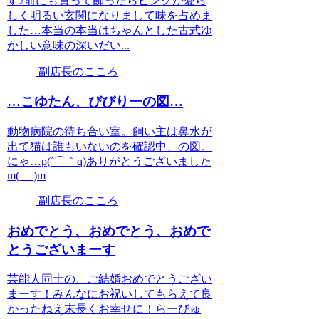
す♪前にも買って飾ったらピンクが愛ら
しく明るい玄関になりまして味を占めま
した…本当の本当はちゃんとした古式ゆ
かしい意味の深いだい...
副店長のこころ
…こゆたん、びびりーの図…
動物病院の待ち合い室。飼い主は鼻水が
出て猫は誰もいないのを確認中、の図。
にゃ…p(´⌒｀q)ありがとうございました
m(_ _)m
副店長のこころ
おめでとう、おめでとう、おめで
とうございまーす
芸能人同士の、ご結婚おめでとうござい
まーす！みんなにお祝いしてもらえて良
かったねえ末長くお幸せに！らーびゅ