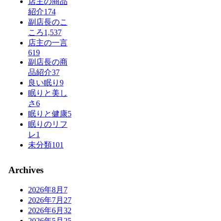
店主の商品
紹介
174
副店長のこ
ころ
1,537
店主の一言
619
副店長の商
品紹介
37
良い眠り
9
眠りと美し
さ
6
眠りと健康
5
眠りのリフ
レ
1
未分類
101
Archives
2026年8月
7
2026年7月
27
2026年6月
32
2026年5月
25