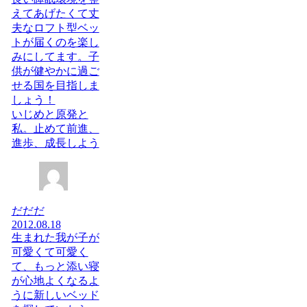
えてあげたくて丈
夫なロフト型ベッ
トが届くのを楽し
みにしてます。子
供が健やかに過ご
せる国を目指しま
しょう！
いじめと原発と
私。止めて前進、
進歩、成長しよう
だだだ
2012.08.18
生まれた我が子が
可愛くて可愛く
て、もっと添い寝
が心地よくなるよ
うに新しいベッド