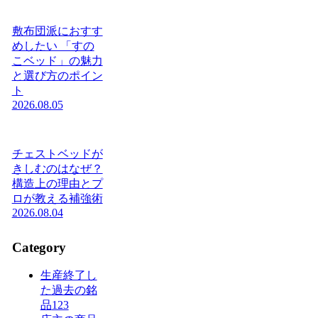
敷布団派におすす
めしたい 「すの
こベッド」の魅力
と選び方のポイン
ト
2026.08.05
チェストベッドが
きしむのはなぜ？
構造上の理由とプ
ロが教える補強術
2026.08.04
Category
生産終了し
た過去の銘
品
123