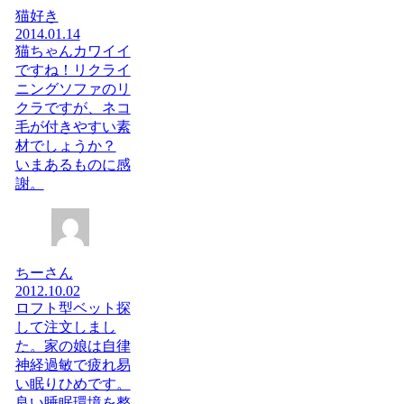
猫好き
2014.01.14
猫ちゃんカワイイ
ですね！リクライ
ニングソファのリ
クラですが、ネコ
毛が付きやすい素
材でしょうか？
いまあるものに感
謝。
ちーさん
2012.10.02
ロフト型ベット探
して注文しまし
た。家の娘は自律
神経過敏で疲れ易
い眠りひめです。
良い睡眠環境を整