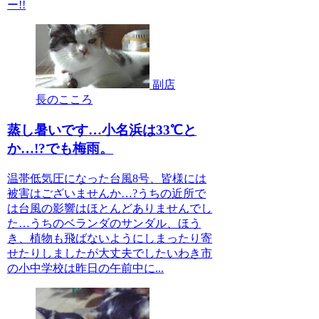
ー!!
副店
長のこころ
蒸し暑いです…小名浜は33℃と
か…!?でも梅雨。
温帯低気圧になった台風8号、皆様には
被害はございませんか…?うちの近所で
は台風の影響はほとんどありませんでし
た…うちのベランダのサンダル、ほう
き、植物も飛ばないようにしまったり寄
せたりしましたが大丈夫でしたいわき市
の小中学校は昨日の午前中に...