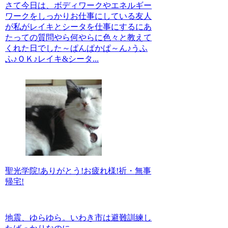
さて今日は、ボディワークやエネルギー
ワークをしっかりお仕事にしている友人
が私がレイキとシータを仕事にするにあ
たっての質問やら何やらに色々と教えて
くれた日でした～ぱんぱかぱ～ん♪うふ
ふ♪ＯＫ♪レイキ&シータ...
聖光学院!ありがとう!お疲れ様!祈・無事
帰宅!
地震、ゆらゆら。いわき市は避難訓練し