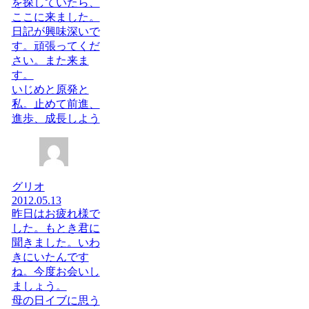
を探していたら、
ここに来ました。
日記が興味深いで
す。頑張ってくだ
さい。また来ま
す。
いじめと原発と
私。止めて前進、
進歩、成長しよう
グリオ
2012.05.13
昨日はお疲れ様で
した。もとき君に
聞きました。いわ
きにいたんです
ね。今度お会いし
ましょう。
母の日イブに思う